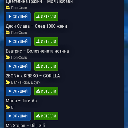
Цветелина Грахич – Моя Любави
Поп-Фолк
СЛУШАЙ
ИЗТЕГЛИ
Деси Слава – След 1000 жени
Поп-Фолк
СЛУШАЙ
ИЗТЕГЛИ
Беатрис – Болезнената истина
Поп-Фолк
СЛУШАЙ
ИЗТЕГЛИ
2BONA x KRISKO – GORILLA
,
Балканска
Други
СЛУШАЙ
ИЗТЕГЛИ
Мона – Ти и Аз
БГ
СЛУШАЙ
ИЗТЕГЛИ
Mc Stojan – Gili, Gili