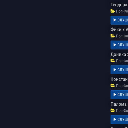
Теодора
Поп-Фо
СЛУШ
Фики x А
Поп-Фо
СЛУШ
Доника 
Поп-Фо
СЛУШ
Констан
Поп-Фо
СЛУШ
Палома и
Поп-Фо
СЛУШ