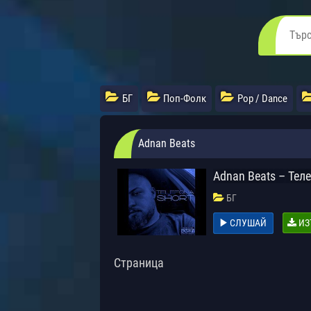
БГ
Поп-Фолк
Pop / Dance
Adnan Beats
Adnan Beats – Тел
БГ
СЛУШАЙ
ИЗ
Страница