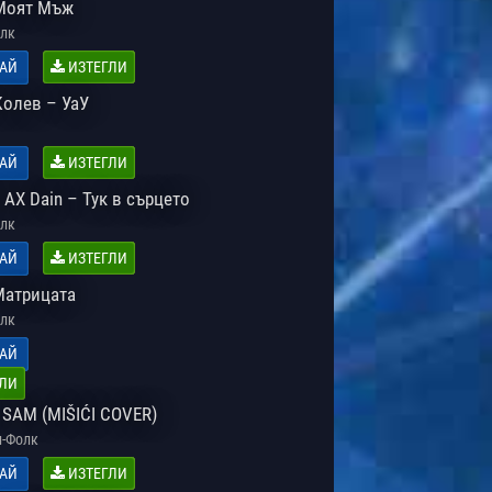
Моят Мъж
лк
АЙ
ИЗТЕГЛИ
Колев – УаУ
АЙ
ИЗТЕГЛИ
 AX Dain – Тук в сърцето
лк
АЙ
ИЗТЕГЛИ
Матрицата
лк
АЙ
ЛИ
 SAM (MIŠIĆI COVER)
-Фолк
АЙ
ИЗТЕГЛИ