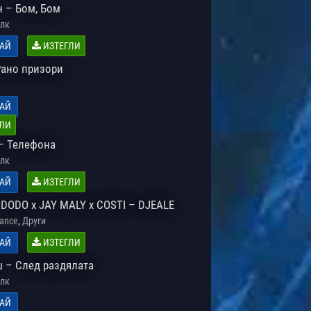
 – Бом, Бом
лк
АЙ
ИЗТЕГЛИ
Рано призори
АЙ
ЛИ
– Телефона
лк
АЙ
ИЗТЕГЛИ
 DODO x JAY MALY x COSTI – DJEALE
,
Dance
Други
АЙ
ИЗТЕГЛИ
 – След раздялата
лк
АЙ