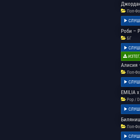
Джордан
Поп-Фо
СЛУШ
Роби – 
БГ
СЛУШ
ИЗТЕГ
Алисия 
Поп-Фо
СЛУШ
EMILIA x
Pop / 
СЛУШ
Биляниш
Поп-Фо
СЛУШ