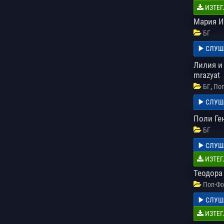
ИЗТЕГ
Мария И
БГ
СЛУШ
Лилия и 
mrazyat
,
БГ
Поп
СЛУШ
Поли Ге
БГ
СЛУШ
ИЗТЕГ
Теодора
Поп-Фо
СЛУШ
ИЗТЕГ