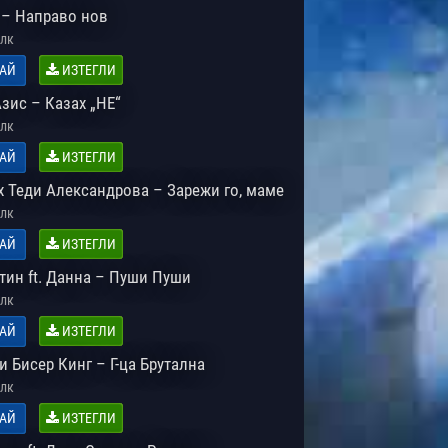
 – Направо нов
лк
АЙ
ИЗТЕГЛИ
зис – Казах „НЕ“
лк
АЙ
ИЗТЕГЛИ
х Теди Александрова – Зарежи го, маме
лк
АЙ
ИЗТЕГЛИ
тин ft. Данна – Пуши Пуши
лк
АЙ
ИЗТЕГЛИ
 Бисер Кинг – Г-ца Брутална
лк
АЙ
ИЗТЕГЛИ