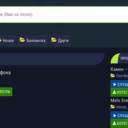
House
Балканска
Други
ПРО
Камен – 
ефона
Поп-Фо
СЛУШ
ТЕГЛИ
ИЗТЕГ
Melo Ene
,
House
СЛУШ
ИЗТЕГ