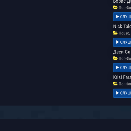
Борис Да
Поп-Фо
СЛУШ
Nick Tal
,
House
СЛУШ
Деси Сл
Поп-Фо
СЛУШ
Krisi Fa
Поп-Фо
СЛУШ