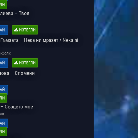
ЛИ
лиева – Твоя
АЙ
ИЗТЕГЛИ
Гъмзата – Нека ни мразят / Neka ni
-Фолк
АЙ
ИЗТЕГЛИ
нова – Спомени
АЙ
ЛИ
 – Сърцето мое
лк
АЙ
ЛИ