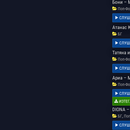
Бони – 
Поп-Фо
СЛУШ
Атанас 
БГ
СЛУШ
Татяна и
Поп-Фо
СЛУШ
Ариа – 
Поп-Фо
СЛУШ
ИЗТЕГ
DIONA –
,
БГ
Поп
СЛУШ