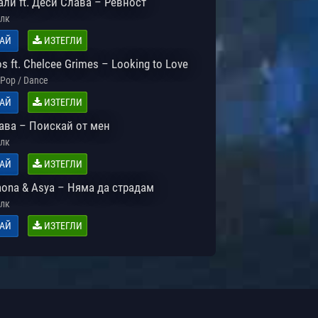
ли ft. Деси Слава – Ревност
лк
АЙ
ИЗТЕГЛИ
os ft. Chelcee Grimes – Looking to Love
Pop / Dance
АЙ
ИЗТЕГЛИ
ава – Поискай от мен
лк
АЙ
ИЗТЕГЛИ
raona & Asya – Няма да страдам
лк
АЙ
ИЗТЕГЛИ