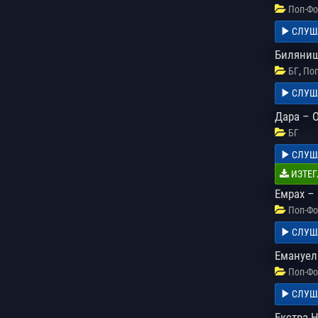
Поп-Фо
СЛУШ
Биляниш
,
БГ
Поп
СЛУШ
Дара – 
БГ
СЛУШ
ИЗТЕГ
Емрах – 
Поп-Фо
СЛУШ
Емануел
Поп-Фо
СЛУШ
Екстра 