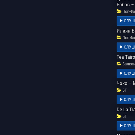
Робов –
Поп-Фо
СЛУШ
Илиян Б
Поп-Фо
СЛУШ
Tea Tair
Балкан
СЛУШ
Чоко – 
БГ
СЛУШ
De La Tr
БГ
СЛУШ