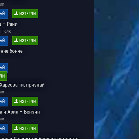
лк
АЙ
ИЗТЕГЛИ
 – Рани
-Фолк
АЙ
ИЗТЕГЛИ
Онче бонче
АЙ
ЛИ
Харесва ти, признай
лк
АЙ
ИЗТЕГЛИ
а и Ариа – Бензин
лк
АЙ
ИЗТЕГЛИ
Нина и Радиема – Бившата и новата