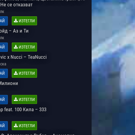
 Не се отказват
лк
АЙ
ИЗТЕГЛИ
ойд – Аз и Ти
лк
АЙ
ИЗТЕГЛИ
ovic x Nucci – TeaNucci
ска
АЙ
ИЗТЕГЛИ
Милиони
АЙ
ИЗТЕГЛИ
ap feat. 100 Кила – 333
АЙ
ИЗТЕГЛИ