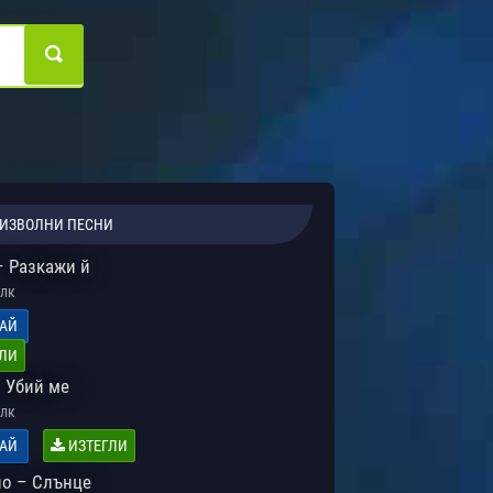
ИЗВОЛНИ ПЕСНИ
– Разкажи й
лк
АЙ
ЛИ
– Убий ме
лк
АЙ
ИЗТЕГЛИ
о – Слънце