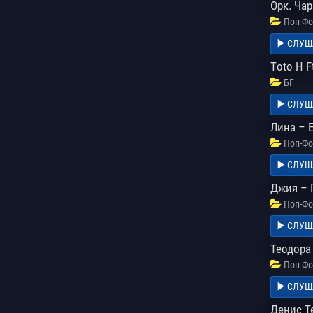
Орк. Чар
Поп-Фо
СЛУШ
Тoto H F
БГ
СЛУШ
Лина – 
Поп-Фо
СЛУШ
Джия – 
Поп-Фо
СЛУШ
Теодора
Поп-Фо
СЛУШ
Денис Те