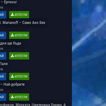
 – Ергенът
лк
АЙ
ИЗТЕГЛИ
t. Marianoff – Само Ако Бях
АЙ
ИЗТЕГЛИ
Една ще бъда
лк
АЙ
ИЗТЕГЛИ
Паля
лк
АЙ
ИЗТЕГЛИ
 – Най-добрите
лк
АЙ
ИЗТЕГЛИ
офиков, Малката, Цветелина Грахич, А.