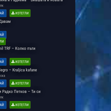
лк
АЙ
ИЗТЕГЛИ
Давам
АЙ
ЛИ
il TRF – Колко пъти
АЙ
ИЗТЕГЛИ
legro – Kraljica kafane
ска
АЙ
ИЗТЕГЛИ
и Радко Петков – Ти си
лк
АЙ
ИЗТЕГЛИ