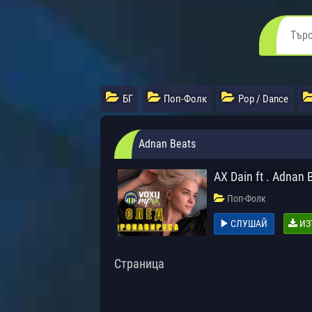
БГ
Поп-Фолк
Pop / Dance
Adnаn Beats
AX Dain ft . Adnаn
Поп-Фолк
СЛУШАЙ
ИЗ
Страница