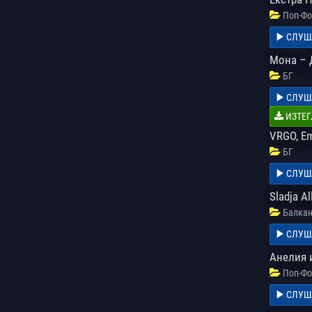
Поп-Фо
СЛУШ
Мона – 
БГ
СЛУШ
ИЗТЕГ
VRGO, Em
БГ
СЛУШ
Sladja Al
Балкан
СЛУШ
Анелия 
Поп-Фо
СЛУШ