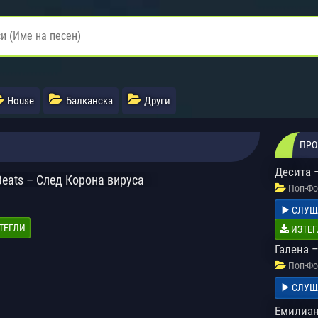
House
Балканска
Други
ПРО
Десита 
 Beats – След Корона вируса
Поп-Фо
СЛУШ
ТЕГЛИ
ИЗТЕГ
Галена 
Поп-Фо
СЛУШ
Емилиан