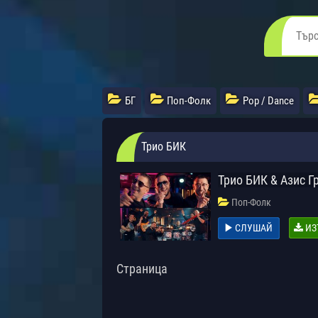
БГ
Поп-Фолк
Pop / Dance
Трио БИК
Трио БИК & Азис 
Поп-Фолк
СЛУШАЙ
ИЗ
Страница