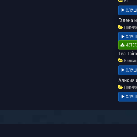
БГ
СЛУШ
Галена 
Поп-Фо
СЛУШ
ИЗТЕГ
Tea Tairo
Балкан
СЛУШ
Алисия 
Поп-Фо
СЛУШ