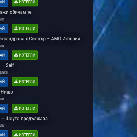
АЙ
ИЗТЕГЛИ
Кажи обичам те
лк
АЙ
ИЗТЕГЛИ
ександрова x Силвър – AMG Истерия
лк
АЙ
ИЗТЕГЛИ
– Self
Dance
АЙ
ИЗТЕГЛИ
 Нищо
лк
АЙ
ИЗТЕГЛИ
 – Шоуто продължава
лк
АЙ
ИЗТЕГЛИ