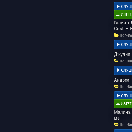
СЛУШ
ИЗТЕГ
Галин x 
Costi –
Поп-Фо
СЛУШ
Джулия 
Поп-Фо
СЛУШ
Андреа 
Поп-Фо
СЛУШ
ИЗТЕГ
Малина 
ме
Поп-Фо