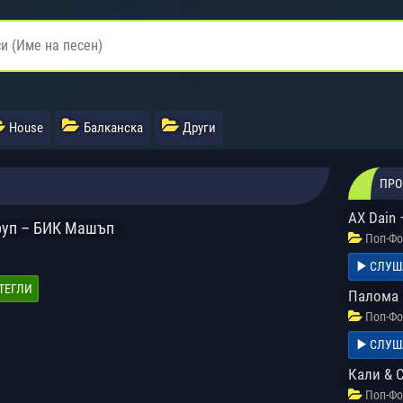
House
Балканска
Други
ПРО
AX Dain 
Груп – БИК Машъп
Поп-Фо
СЛУШ
ТЕГЛИ
Палома 
Поп-Фо
СЛУШ
Кали & 
Поп-Фо