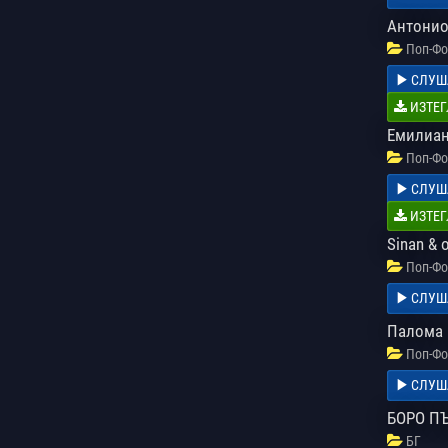
Антонио
Поп-Фо
СЛУШ
ИЗТЕГ
Емилиан
Поп-Фо
СЛУШ
ИЗТЕГ
Sinan & 
Поп-Фо
СЛУШ
Палома 
Поп-Фо
СЛУШ
БОРО П
БГ