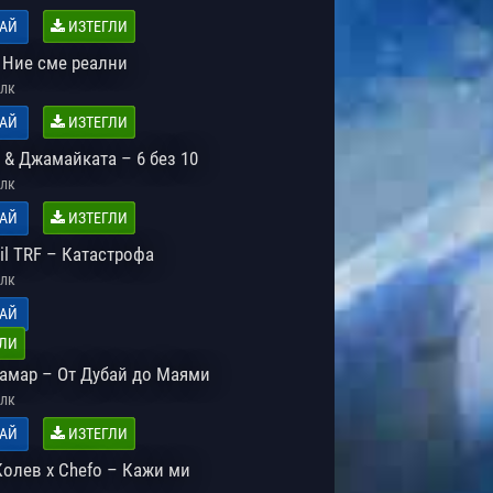
АЙ
ИЗТЕГЛИ
 Ние сме реални
лк
АЙ
ИЗТЕГЛИ
 & Джамайката – 6 без 10
лк
АЙ
ИЗТЕГЛИ
mil TRF – Катастрофа
лк
АЙ
ЛИ
Самар – От Дубай до Маями
лк
АЙ
ИЗТЕГЛИ
Колев x Chefo – Кажи ми