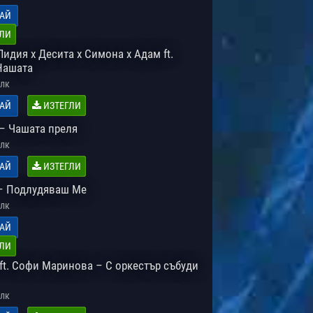
АЙ
ЛИ
Лидия x Десита x Симона x Адам ft.
 Нашата
лк
АЙ
ИЗТЕГЛИ
– Чашата преля
лк
АЙ
ИЗТЕГЛИ
– Подлудяваш Ме
лк
АЙ
ЛИ
ft. Софи Маринова – С оркестър събуди
лк