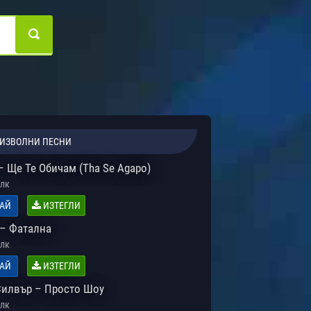
ИЗВОЛНИ ПЕСНИ
– Ще Те Обичам (Tha Se Agapo)
лк
АЙ
ИЗТЕГЛИ
– Фатална
лк
АЙ
ИЗТЕГЛИ
Силвър – Просто Шоу
лк