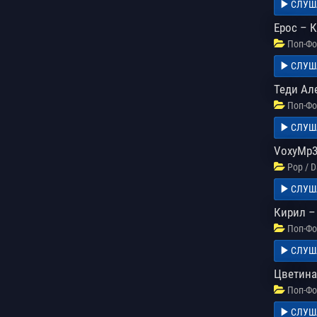
СЛУШ
Ерос – 
Поп-Фо
СЛУШ
Теди Ал
Поп-Фо
СЛУШ
VoxyMp3 
Pop / 
СЛУШ
Кирил –
Поп-Фо
СЛУШ
Цветина
Поп-Фо
СЛУШ