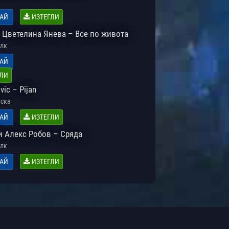
АЙ
ИЗТЕГЛИ
и Цветелина Янева – Все по живота
лк
АЙ
ЛИ
vic – Pijan
ска
АЙ
ИЗТЕГЛИ
и Алекс Робов – Сряда
лк
АЙ
ИЗТЕГЛИ