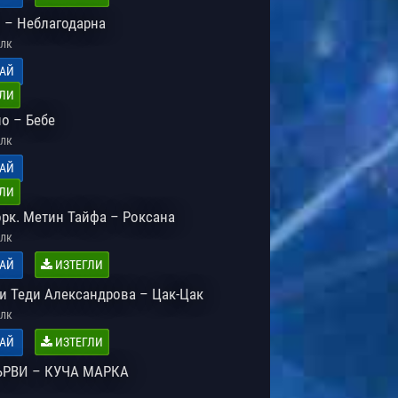
 – Неблагодарна
лк
АЙ
ЛИ
о – Бебе
лк
АЙ
ЛИ
орк. Метин Тайфа – Роксана
лк
АЙ
ИЗТЕГЛИ
и Теди Александрова – Цак-Цак
лк
АЙ
ИЗТЕГЛИ
ЪРВИ – КУЧА МАРКА