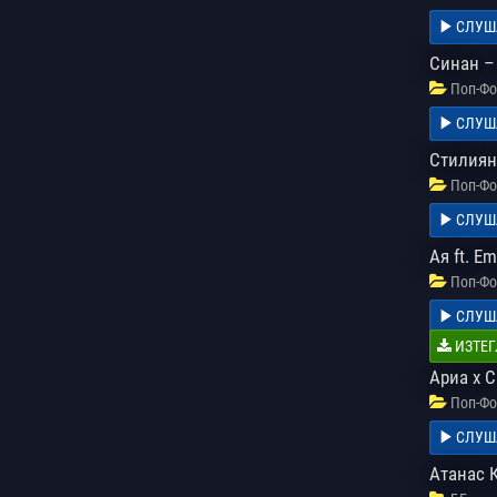
СЛУШ
Синан –
Поп-Фо
СЛУШ
Стилиян
Поп-Фо
СЛУШ
Ая ft. E
Поп-Фо
СЛУШ
ИЗТЕГ
Ариа x 
Поп-Фо
СЛУШ
Атанас 