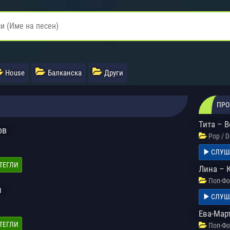
House
Балканска
Други
ПРО
Тита – 
ов
Pop / 
СЛУШ
ТЕГЛИ
Лина – 
Поп-Фо
м
СЛУШ
Ева-Мар
ТЕГЛИ
Поп-Фо