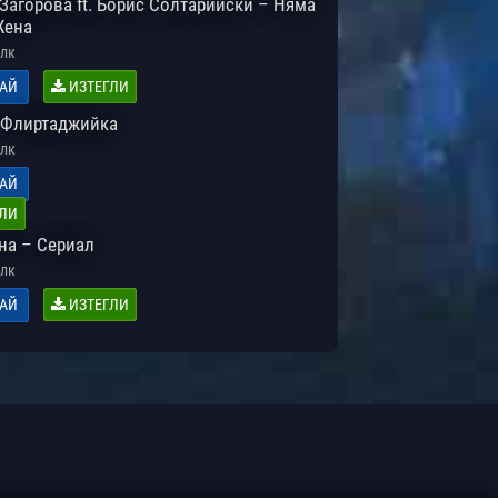
Загорова ft. Борис Солтарийски – Няма
Жена
лк
АЙ
ИЗТЕГЛИ
 Флиртаджийка
лк
АЙ
ЛИ
на – Сериал
лк
АЙ
ИЗТЕГЛИ