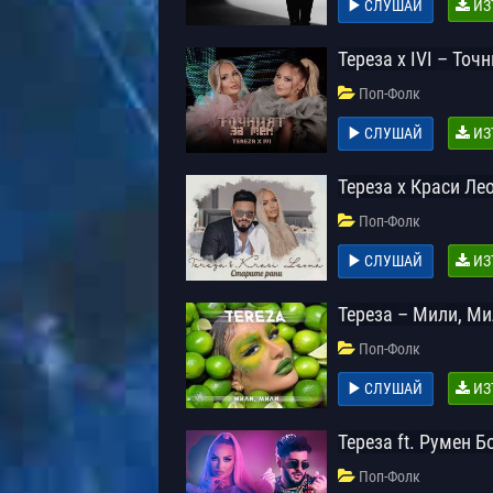
СЛУШАЙ
ИЗ
Тереза x IVI – Точ
Поп-Фолк
СЛУШАЙ
ИЗ
Тереза x Краси Ле
Поп-Фолк
СЛУШАЙ
ИЗ
Тереза – Мили, М
Поп-Фолк
СЛУШАЙ
ИЗ
Тереза ft. Румен 
Поп-Фолк