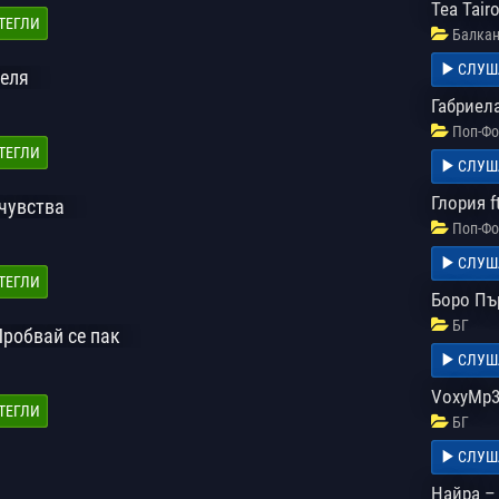
Tea Tair
ТЕГЛИ
Балкан
СЛУШ
Беля
Габриел
Поп-Фо
ТЕГЛИ
СЛУШ
Глория f
 чувства
Поп-Фо
СЛУШ
ТЕГЛИ
Боро Пър
БГ
Пробвай се пак
СЛУШ
VoxyMp3
ТЕГЛИ
БГ
СЛУШ
Найра –