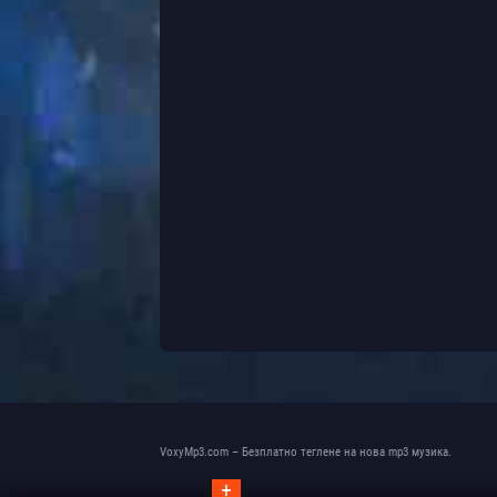
VoxyMp3.com – Безплатно теглене на нова mp3 музика.
+