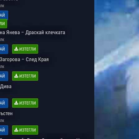
лк
АЙ
ЛИ
на Янева – Драскай клечката
лк
АЙ
ИЗТЕГЛИ
Загорова – След Края
лк
АЙ
ИЗТЕГЛИ
 Дива
АЙ
ИЗТЕГЛИ
ръстен
лк
АЙ
ИЗТЕГЛИ