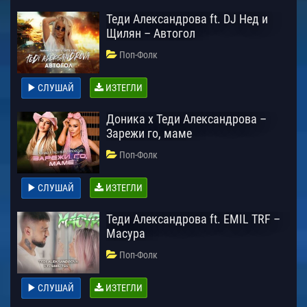
Теди Александрова ft. DJ Нед и
Щилян – Автогол
Поп-Фолк
СЛУШАЙ
ИЗТЕГЛИ
Доника х Теди Александрова –
Зарежи го, маме
Поп-Фолк
СЛУШАЙ
ИЗТЕГЛИ
Теди Александрова ft. EMIL TRF –
Масура
Поп-Фолк
СЛУШАЙ
ИЗТЕГЛИ