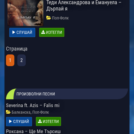
Теди Александрова и Емануела –
Дърпай я
Поп-Фолк
СЛУШАЙ
ИЗТЕГЛИ
Страница
1
2
ПРОИЗВОЛНИ ПЕСНИ
Severina ft. Azis – Falis mi
,
Балканска
Поп-Фолк
СЛУШАЙ
ИЗТЕГЛИ
Роксана – Ще Ме Търсиш