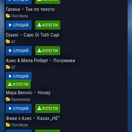
Галена – Ток по тялото
Поп-Фолк
СЛУШАЙ
ИЗТЕГЛИ
Djaani – Capo Di Tutti Capi
БГ
СЛУШАЙ
ИЗТЕГЛИ
Азис & Мила Роберт – Полуживи
БГ
СЛУШАЙ
ИЗТЕГЛИ
Maya Berovic – Honey
Балканска
СЛУШАЙ
ИЗТЕГЛИ
Фики x Азис – Казах „НЕ“
Поп-Фолк