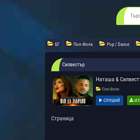
БГ
Поп-Фолк
Pop / Dance
Силвестър
Наташа & Силвест
Поп-Фолк
СЛУШАЙ
ИЗ
Страница