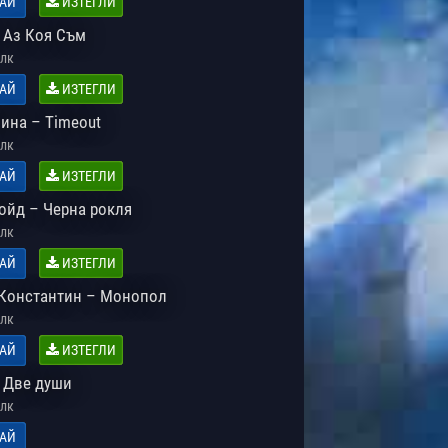
АЙ
ИЗТЕГЛИ
 Аз Коя Съм
лк
АЙ
ИЗТЕГЛИ
Нина – Timeout
лк
АЙ
ИЗТЕГЛИ
ойд – Черна рокля
лк
АЙ
ИЗТЕГЛИ
 Константин – Монопол
лк
АЙ
ИЗТЕГЛИ
 Две души
лк
АЙ