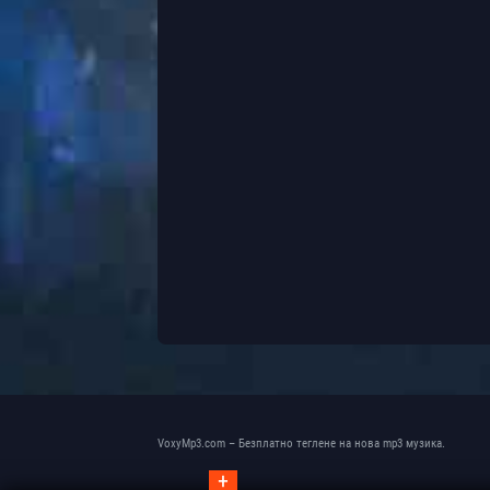
VoxyMp3.com – Безплатно теглене на нова mp3 музика.
+