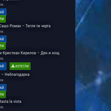
лк
АЙ
ЛИ
 Сашо Роман – Тегля ти черта
лк
АЙ
ЛИ
и Кристиан Кирилов – Ден и нощ
лк
АЙ
ИЗТЕГЛИ
 – Неблагодарна
лк
АЙ
ЛИ
asta la vista
лк