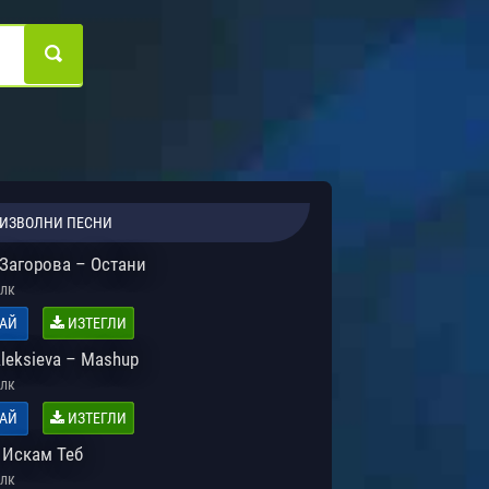
ИЗВОЛНИ ПЕСНИ
Загорова – Остани
лк
АЙ
ИЗТЕГЛИ
Aleksieva – Mashup
лк
АЙ
ИЗТЕГЛИ
 Искам Теб
лк