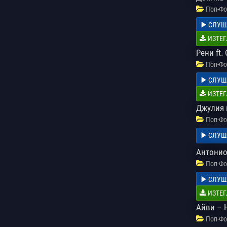
Поп-Фо
СЛУШ
ИЗТЕГ
Рени ft.
Поп-Фо
СЛУШ
ИЗТЕГ
Джулия 
Поп-Фо
СЛУШ
Антонио
Поп-Фо
СЛУШ
ИЗТЕГ
Айви – H
Поп-Фо