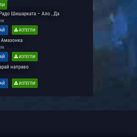
ЛИ
 Радо Шишарката – Ало , Да
лк
АЙ
ИЗТЕГЛИ
 Амазонка
лк
АЙ
ИЗТЕГЛИ
Карай направо
АЙ
ИЗТЕГЛИ