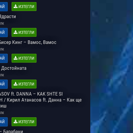
АЙ
ИЗТЕГЛИ
Здрасти
лк
АЙ
ИЗТЕГЛИ
Бисер Кинг – Вамос, Вамос
лк
АЙ
ИЗТЕГЛИ
 Достойната
лк
АЙ
ИЗТЕГЛИ
ASOV ft. DANNA – KAK SHTE SI
 / Кирил Атанасов ft. Данна – Как ще
тиш
лк
АЙ
ИЗТЕГЛИ
– Барабани