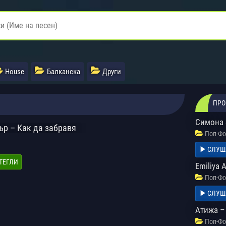
House
Балканска
Други
ПРО
Симона 
ър – Как да забравя
Поп-Фо
СЛУШ
ТЕГЛИ
Emiliya 
Поп-Фо
СЛУШ
Атижа –
Поп-Фо