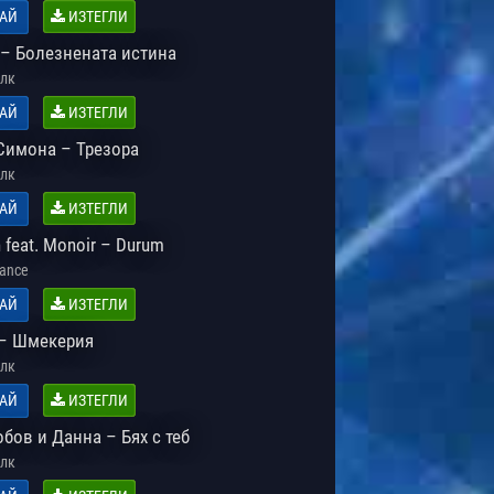
АЙ
ИЗТЕГЛИ
 – Болезнената истина
лк
АЙ
ИЗТЕГЛИ
 Симона – Трезора
лк
АЙ
ИЗТЕГЛИ
n feat. Monoir – Durum
Dance
АЙ
ИЗТЕГЛИ
– Шмекерия
лк
АЙ
ИЗТЕГЛИ
бов и Данна – Бях с теб
лк