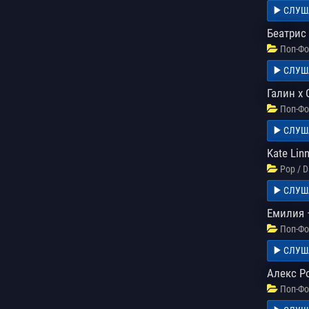
СЛУШ
Беатрис
Поп-Фо
СЛУШ
Галин х
Поп-Фо
СЛУШ
Kate Lin
Pop / 
СЛУШ
Емилия 
Поп-Фо
СЛУШ
Алекс Ро
Поп-Фо