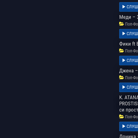
СЛУШ
Меди – 
Поп-Фо
СЛУШ
Фики ft 
Поп-Фо
СЛУШ
Джена –
Поп-Фо
СЛУШ
K. ATAN
PROSTISH
си прос
Поп-Фо
СЛУШ
Доника 