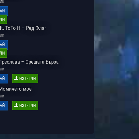
лк
АЙ
ЛИ
t. ТоТо H – Ред Флаг
лк
АЙ
ЛИ
 Преслава – Срещата Бърза
лк
АЙ
ИЗТЕГЛИ
Момичето мое
лк
АЙ
ИЗТЕГЛИ