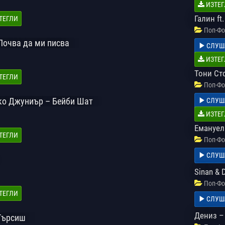
ИЗТЕГ
Галин ft
ТЕГЛИ
Поп-Фо
Почва да ми писва
СЛУШ
ИЗТЕГ
Тони Ст
ТЕГЛИ
Поп-Фо
шко Джуниър – Бейби Шат
СЛУШ
ИЗТЕГ
Емануела
ТЕГЛИ
Поп-Фо
СЛУШ
Sinan & 
Поп-Фо
ТЕГЛИ
СЛУШ
Дениз –
Търсиш