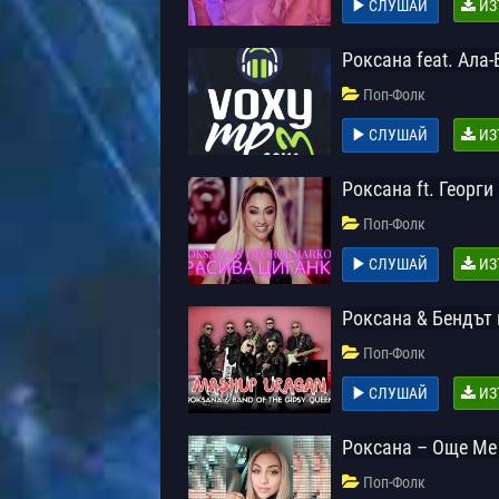
СЛУШАЙ
ИЗ
Роксана feat. Ала
Поп-Фолк
СЛУШАЙ
ИЗ
Роксана ft. Георг
Поп-Фолк
СЛУШАЙ
ИЗ
Роксана & Бендът
Поп-Фолк
СЛУШАЙ
ИЗ
Роксана – Още Ме
Поп-Фолк