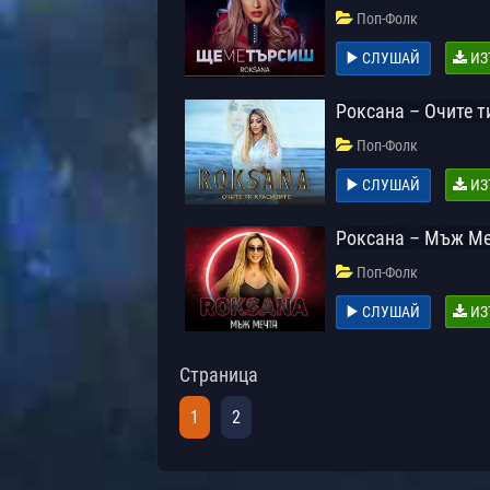
Поп-Фолк
СЛУШАЙ
ИЗ
Роксана – Очите т
Поп-Фолк
СЛУШАЙ
ИЗ
Роксана – Мъж М
Поп-Фолк
СЛУШАЙ
ИЗ
Страница
1
2