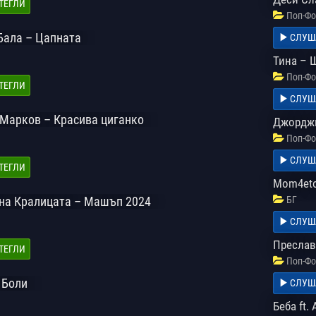
ТЕГЛИ
Поп-Фо
-Бала – Цапната
СЛУШ
Тина – 
Поп-Фо
ТЕГЛИ
СЛУШ
и Марков – Красива циганко
Джорджи
Поп-Фо
СЛУШ
ТЕГЛИ
Mom4eto
 на Кралицата – Машъп 2024
БГ
СЛУШ
Преслав
ТЕГЛИ
Поп-Фо
 Боли
СЛУШ
Беба ft.