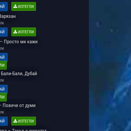
АЙ
ИЗТЕГЛИ
Зарязан
лк
АЙ
ИЗТЕГЛИ
– Просто ми кажи
лк
АЙ
ЛИ
 Бали-Бали, Дубай
лк
АЙ
ЛИ
– Повече от думи
лк
АЙ
ИЗТЕГЛИ
ава – Такъв е животът