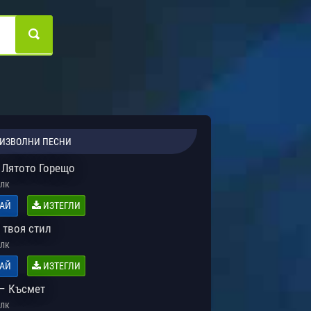
ИЗВОЛНИ ПЕСНИ
 Лятото Горещо
лк
АЙ
ИЗТЕГЛИ
 твоя стил
лк
АЙ
ИЗТЕГЛИ
– Късмет
лк