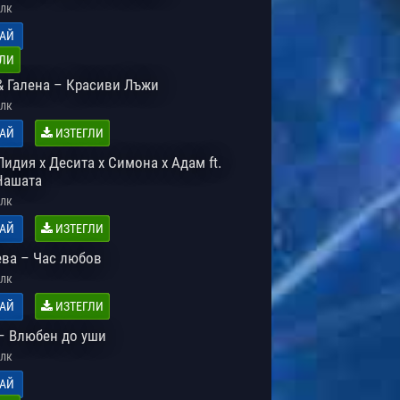
лк
АЙ
ЛИ
& Галена – Красиви Лъжи
лк
АЙ
ИЗТЕГЛИ
Лидия x Десита x Симона x Адам ft.
 Нашата
лк
АЙ
ИЗТЕГЛИ
ева – Час любов
лк
АЙ
ИЗТЕГЛИ
– Влюбен до уши
лк
АЙ