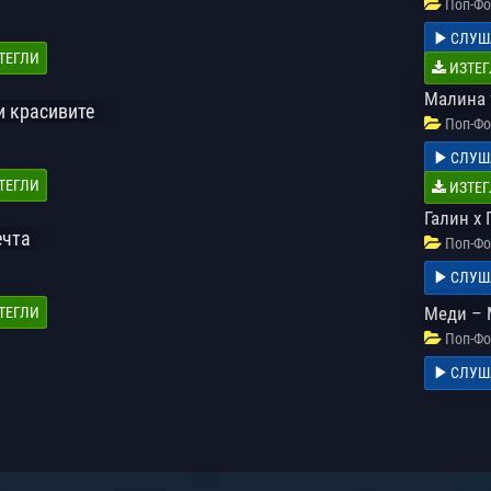
Поп-Фо
СЛУШ
ТЕГЛИ
ИЗТЕГ
Малина f
и красивите
Поп-Фо
СЛУШ
ТЕГЛИ
ИЗТЕГ
Галин х
ечта
Поп-Фо
СЛУШ
Меди – 
ТЕГЛИ
Поп-Фо
СЛУШ