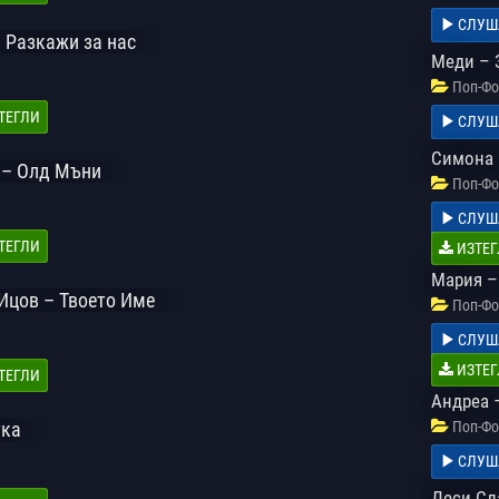
СЛУШ
 Разкажи за нас
Меди – 
Поп-Фо
ТЕГЛИ
СЛУШ
Симона 
 – Олд Мъни
Поп-Фо
СЛУШ
ТЕГЛИ
ИЗТЕГ
Мария –
 Ицов – Твоето Име
Поп-Фо
СЛУШ
ИЗТЕГ
ТЕГЛИ
Андреа 
тка
Поп-Фо
СЛУШ
Деси Сл