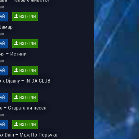
лк
АЙ
ИЗТЕГЛИ
Шамар
лк
АЙ
ИЗТЕГЛИ
я – Истини
лк
АЙ
ИЗТЕГЛИ
 x Djaany – IN DA CLUB
АЙ
ИЗТЕГЛИ
а – Старата ни песен
лк
АЙ
ИЗТЕГЛИ
 Ax Dain – Мъж По Поръчка