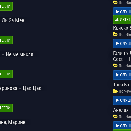
Поп-Фо
ТЕГЛИ
СЛУШ
 Ли За Мен
ИЗТЕГ
Криско 
Поп-Фо
ТЕГЛИ
СЛУШ
Галин x 
и – Не ме мисли
Costi –
Поп-Фо
ТЕГЛИ
СЛУШ
Таня Бо
аринова – Цак Цак
Поп-Фо
СЛУШ
ТЕГЛИ
Анелия 
Поп-Фо
ине, Марине
СЛУШ