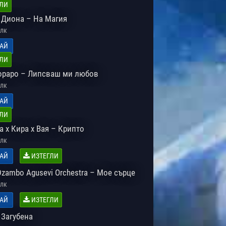
ЛИ
. Диона – На Магия
лк
АЙ
ЛИ
ораро – Липсваш ми любов
лк
АЙ
ЛИ
 х Кира х Вая – Крипто
лк
АЙ
ИЗТЕГЛИ
Dzambo Agusevi Orchestra – Мое сърце
лк
АЙ
ИЗТЕГЛИ
 Загубена