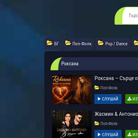
БГ
Поп-Фолк
Pop / Dance
Роксана
Роксана – Сърце 
Поп-Фолк
СЛУШАЙ
ИЗ
Жасмин & Антонио 
Поп-Фолк
СЛУШАЙ
ИЗ