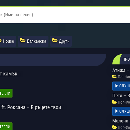
House
Балканска
Други
ПРО
Атижа –
от камък
Поп-Фо
СЛУШ
ТЕГЛИ
Петя – В
Поп-Фо
ft. Роксана – В ръцете твои
СЛУШ
Малена 
ТЕГЛИ
Поп-Фо