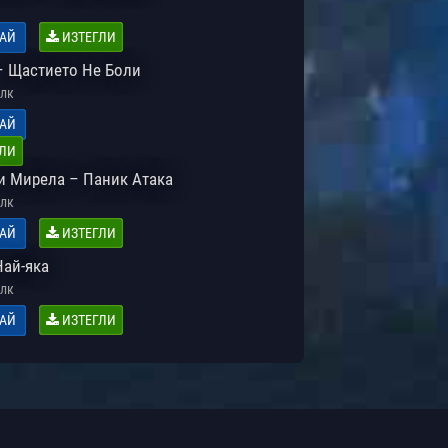
АЙ
ИЗТЕГЛИ
– Щастието Не Боли
лк
АЙ
ЛИ
и Мирела – Паник Атака
лк
АЙ
ИЗТЕГЛИ
Най-яка
лк
АЙ
ИЗТЕГЛИ