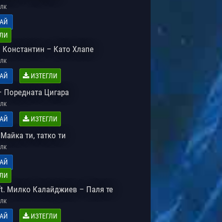
лк
АЙ
ЛИ
. Константин – Като Хлапе
лк
АЙ
ИЗТЕГЛИ
– Поредната Цигара
лк
АЙ
ИЗТЕГЛИ
Майка ти, татко ти
лк
АЙ
ЛИ
ft. Милко Калайджиев – Паля те
лк
АЙ
ИЗТЕГЛИ