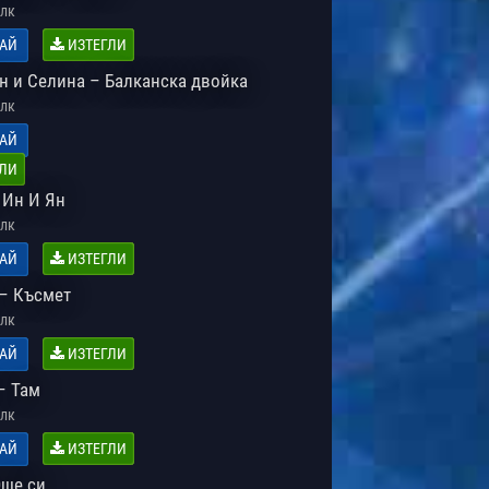
лк
АЙ
ИЗТЕГЛИ
н и Селина – Балканска двойка
лк
АЙ
ЛИ
 Ин И Ян
лк
АЙ
ИЗТЕГЛИ
– Късмет
лк
АЙ
ИЗТЕГЛИ
– Там
лк
АЙ
ИЗТЕГЛИ
Още си