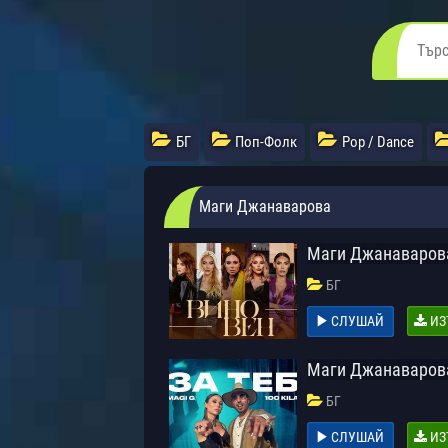
БГ
Поп-Фолк
Pop / Dance
Маги Джанаварова
Маги Джанаварова
БГ
СЛУШАЙ
ИЗ
Маги Джанаварова 
БГ
СЛУШАЙ
ИЗ