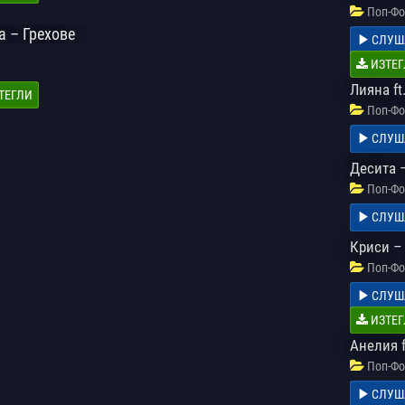
Поп-Фо
 – Грехове
СЛУШ
ИЗТЕГ
Лияна ft
ТЕГЛИ
Поп-Фо
СЛУШ
Десита 
Поп-Фо
СЛУШ
Криси – 
Поп-Фо
СЛУШ
ИЗТЕГ
Анелия 
Поп-Фо
СЛУШ