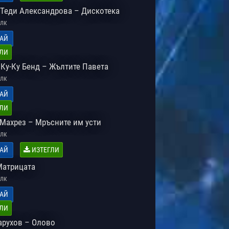
 Теди Александрова – Дискотека
лк
АЙ
ЛИ
 Ку-Ку Бенд – Жълтите Павета
лк
АЙ
ЛИ
 Махрез – Мръсните им усти
лк
АЙ
ИЗТЕГЛИ
Матрицата
лк
АЙ
ЛИ
арухов – Олово