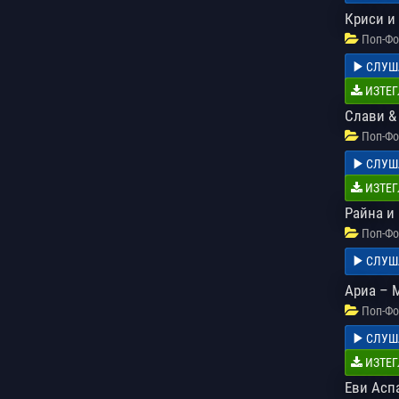
Криси и
Поп-Фо
СЛУШ
ИЗТЕГ
Слави &
Поп-Фо
СЛУШ
ИЗТЕГ
Райна и
Поп-Фо
СЛУШ
Ариа – 
Поп-Фо
СЛУШ
ИЗТЕГ
Еви Асп