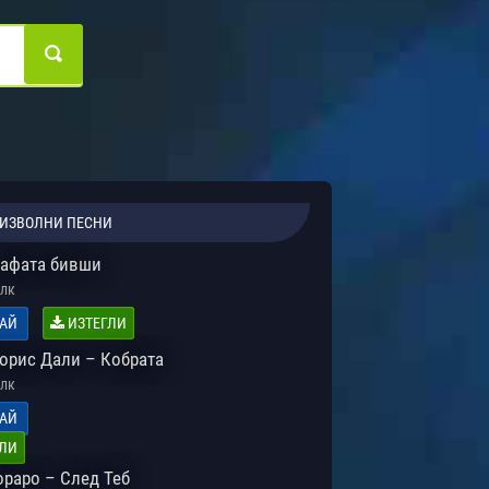
ИЗВОЛНИ ПЕСНИ
рафата бивши
лк
АЙ
ИЗТЕГЛИ
Борис Дали – Кобрата
лк
АЙ
ЛИ
ораро – След Теб