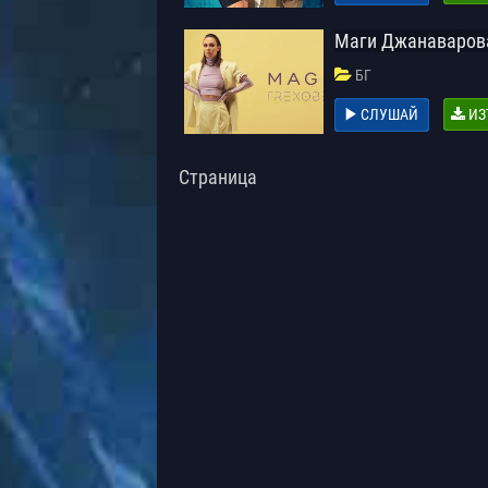
Маги Джанаварова
БГ
СЛУШАЙ
ИЗ
Страница