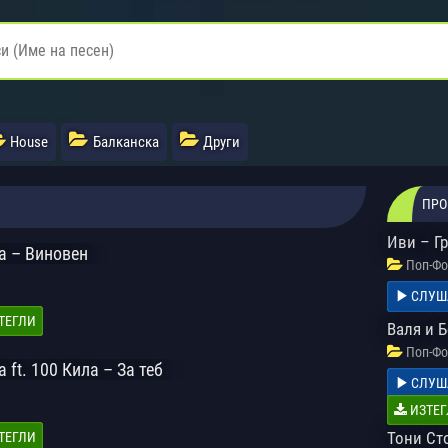
House
Балканска
Други
ПРО
Иви – Г
 – Виновен
Поп-Фо
СЛУШ
ТЕГЛИ
Валя и 
Поп-Фо
ft. 100 Кила – За теб
СЛУШ
ИЗТЕГ
Тони Ст
ТЕГЛИ