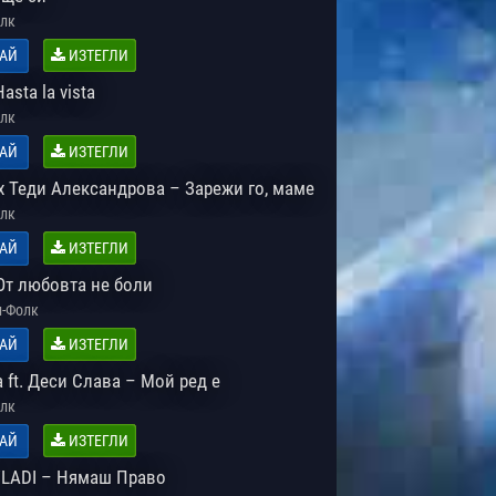
лк
АЙ
ИЗТЕГЛИ
asta la vista
лк
АЙ
ИЗТЕГЛИ
х Теди Александрова – Зарежи го, маме
лк
АЙ
ИЗТЕГЛИ
От любовта не боли
-Фолк
АЙ
ИЗТЕГЛИ
 ft. Деси Слава – Мой ред е
лк
АЙ
ИЗТЕГЛИ
VLADI – Нямаш Право