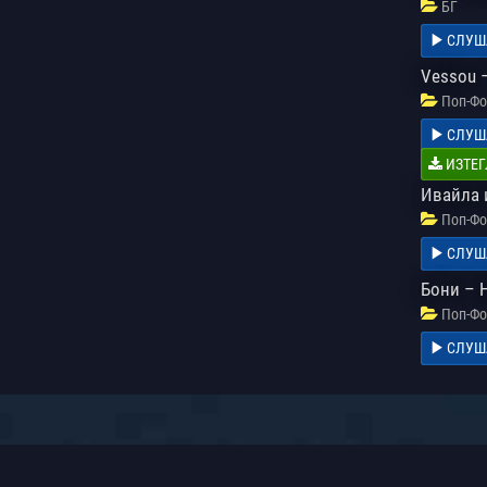
БГ
СЛУШ
Vessou 
Поп-Фо
СЛУШ
ИЗТЕГ
Ивайла 
Поп-Фо
СЛУШ
Бони – 
Поп-Фо
СЛУШ