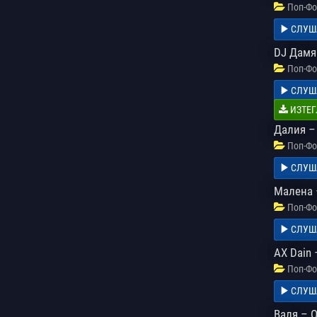
Поп-Фо
СЛУШ
DJ Дамя
Поп-Фо
СЛУШ
ИЗТЕГ
Далия –
Поп-Фо
СЛУШ
Малена 
Поп-Фо
СЛУШ
AX Dain 
Поп-Фо
СЛУШ
Валя – 