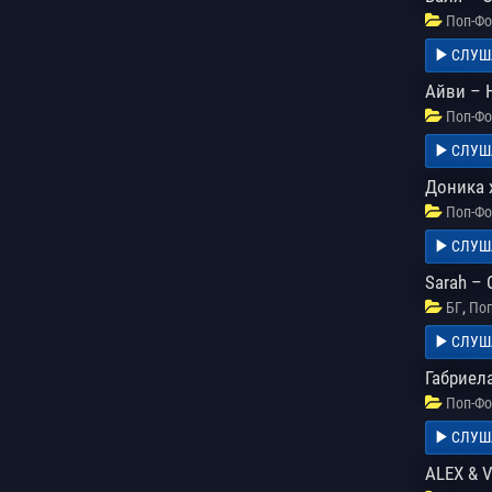
Поп-Фо
СЛУШ
Айви – H
Поп-Фо
СЛУШ
Доника 
Поп-Фо
СЛУШ
Sarah – 
,
БГ
Поп
СЛУШ
Габриела
Поп-Фо
СЛУШ
ALEX & 