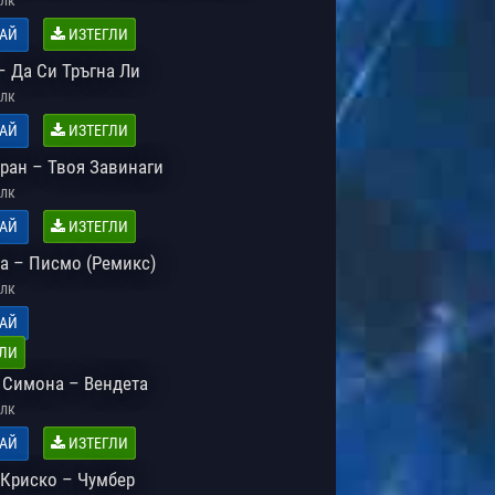
АЙ
ИЗТЕГЛИ
– Да Си Тръгна Ли
лк
АЙ
ИЗТЕГЛИ
ран – Твоя Завинаги
лк
АЙ
ИЗТЕГЛИ
а – Писмо (Ремикс)
лк
АЙ
ЛИ
. Симона – Вендета
лк
АЙ
ИЗТЕГЛИ
 Криско – Чумбер