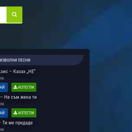
ИЗВОЛНИ ПЕСНИ
зис – Казах „НЕ“
лк
АЙ
ИЗТЕГЛИ
 – Не съм жена ти
лк
АЙ
ИЗТЕГЛИ
– Ти ме предаде
лк