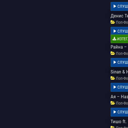
СЛУШ
Денис Т
Поп-Фо
СЛУШ
ИЗТЕГ
Райна – 
Поп-Фо
СЛУШ
Sinan &
Поп-Фо
СЛУШ
Ая – На
Поп-Фо
СЛУШ
Тишо ft.
Поп-Фо