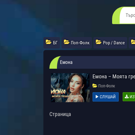
БГ
Поп-Фолк
Pop / Dance
Емона
Емона – Моята гр
Поп-Фолк
СЛУШАЙ
ИЗ
Страница