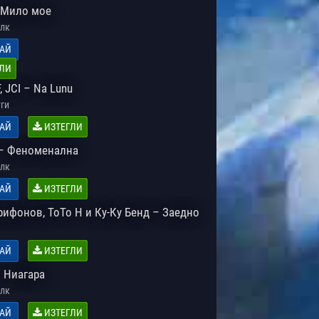
 Мило мое
лк
АЙ
ЛИ
, JCI – Na Lunu
ги
АЙ
ИЗТЕГЛИ
 – Феноменална
лк
АЙ
ИЗТЕГЛИ
рифонов, ToTo H и Ку-Ку Бенд – Заедно
АЙ
ИЗТЕГЛИ
 Ниагара
лк
АЙ
ИЗТЕГЛИ