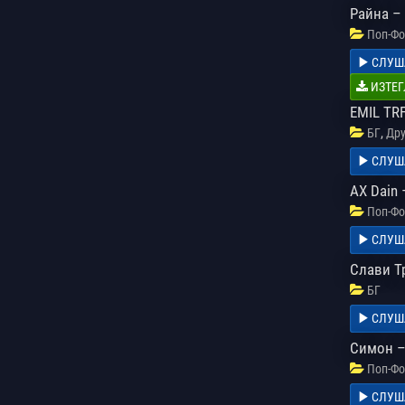
Райна –
Поп-Фо
СЛУШ
ИЗТЕГ
EMIL TRF
,
БГ
Дру
СЛУШ
AX Dain
Поп-Фо
СЛУШ
Слави Т
БГ
СЛУШ
Симон –
Поп-Фо
СЛУШ