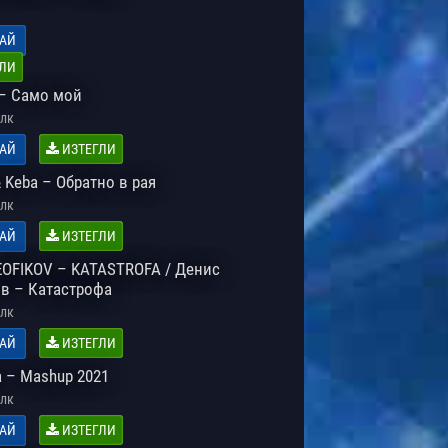
АЙ
ЛИ
– Само мой
лк
АЙ
ИЗТЕГЛИ
 Keba – Обратно в рая
лк
АЙ
ИЗТЕГЛИ
EOFIKOV – KATASTROFA / Денис
в – Катастрофа
лк
АЙ
ИЗТЕГЛИ
a – Mashup 2021
лк
АЙ
ИЗТЕГЛИ