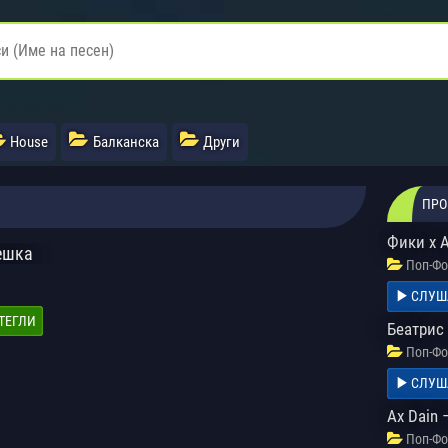
House
Балканска
Други
ПРО
Фики x А
ешка
Поп-Фо
СЛУШ
ТЕГЛИ
Беатрис
Поп-Фо
СЛУШ
Ax Dain 
Поп-Фо