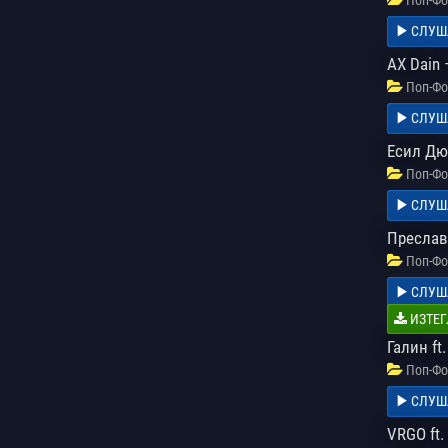
СЛУШ
AX Dain 
Поп-Фо
СЛУШ
Есил Дю
Поп-Фо
СЛУШ
Преслав
Поп-Фо
СЛУШ
ИЗТЕГ
Галин ft
Поп-Фо
СЛУШ
VRGO ft.