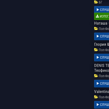
БГ
СЛУШ
ИЗТЕГ
Наташа 
Поп-Фо
СЛУШ
Глория &
Поп-Фо
СЛУШ
DENIS T
Теофико
Поп-Фо
СЛУШ
Valentin
Поп-Фо
СЛУШ