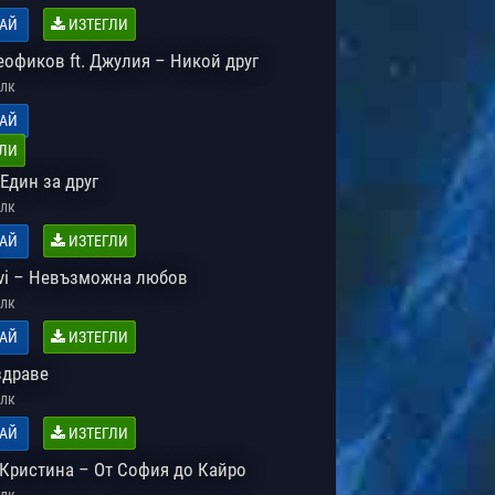
АЙ
ИЗТЕГЛИ
еофиков ft. Джулия – Никой друг
лк
АЙ
ЛИ
Един за друг
лк
АЙ
ИЗТЕГЛИ
 Ivi – Невъзможна любов
лк
АЙ
ИЗТЕГЛИ
здраве
лк
АЙ
ИЗТЕГЛИ
 Кристина – От София до Кайро
лк