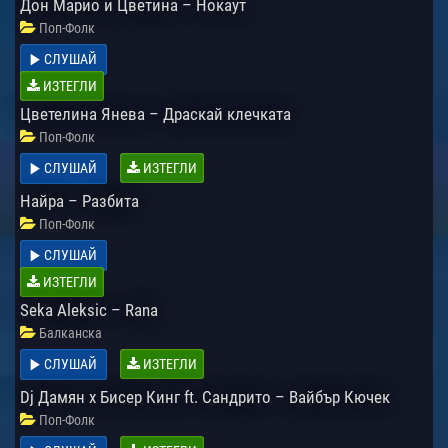
Дон Марио и Цветина – Нокаут
Поп-Фолк
СЛУШАЙ
ИЗТЕГЛИ
Цветелина Янева – Драскай клечката
Поп-Фолк
СЛУШАЙ
ИЗТЕГЛИ
Найра – Разбита
Поп-Фолк
СЛУШАЙ
ИЗТЕГЛИ
Seka Aleksic – Rana
Балканска
СЛУШАЙ
ИЗТЕГЛИ
Dj Дамян x Бисер Кинг ft. Сандрито – Вайбър Кючек
Поп-Фолк