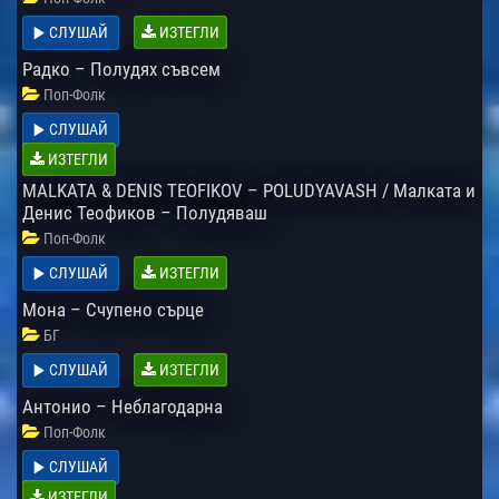
СЛУШАЙ
ИЗТЕГЛИ
Радко – Полудях съвсем
Поп-Фолк
СЛУШАЙ
ИЗТЕГЛИ
MALKATA & DENIS TEOFIKOV – POLUDYAVASH / Малката и
Денис Теофиков – Полудяваш
Поп-Фолк
СЛУШАЙ
ИЗТЕГЛИ
Мона – Счупено сърце
БГ
СЛУШАЙ
ИЗТЕГЛИ
Антонио – Неблагодарна
Поп-Фолк
СЛУШАЙ
ИЗТЕГЛИ