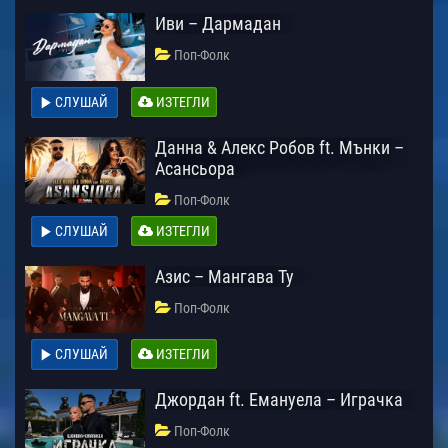
Иви – Дармадан
Поп-Фолк
СЛУШАЙ
ИЗТЕГЛИ
Данна & Алекс Робов ft. Мънки –
Асансьора
Поп-Фолк
СЛУШАЙ
ИЗТЕГЛИ
Азис – Мангава Ту
Поп-Фолк
СЛУШАЙ
ИЗТЕГЛИ
Джордан ft. Емануела – Играчка
Поп-Фолк