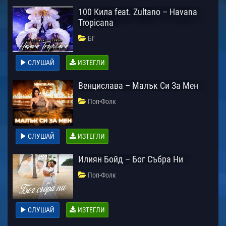
100 Кила feat. Zultano – Havana
Tropicana
БГ
СЛУШАЙ
ИЗТЕГЛИ
Венцислава – Малък Си За Мен
Поп-Фолк
СЛУШАЙ
ИЗТЕГЛИ
Илиян Бойд – Бог Събра Ни
Поп-Фолк
СЛУШАЙ
ИЗТЕГЛИ