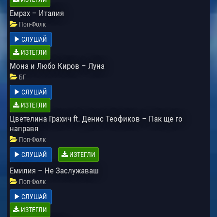
Емрах – Италия
Поп-Фолк
СЛУШАЙ
ИЗТЕГЛИ
Мона и Любо Киров – Луна
БГ
СЛУШАЙ
ИЗТЕГЛИ
Цветелина Грахич ft. Денис Теофиков – Пак ще го
направя
Поп-Фолк
СЛУШАЙ
ИЗТЕГЛИ
Емилия – Не Заслужаваш
Поп-Фолк
СЛУШАЙ
ИЗТЕГЛИ