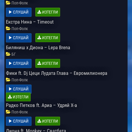
Поп-Фолк
СЛУШАЙ
ИЗТЕГЛИ
Екстра Нина – Timeout
Поп-Фолк
СЛУШАЙ
ИЗТЕГЛИ
Биляниш x Диона – Lepa Brena
БГ
СЛУШАЙ
ИЗТЕГЛИ
Фики ft. Dj Цеци Лудата Глава – Евромилионера
Поп-Фолк
СЛУШАЙ
ИЗТЕГЛИ
Радко Петков ft. Ариа – Удряй Х-а
Поп-Фолк
СЛУШАЙ
ИЗТЕГЛИ
Диона ft. Monkey – Сватбата