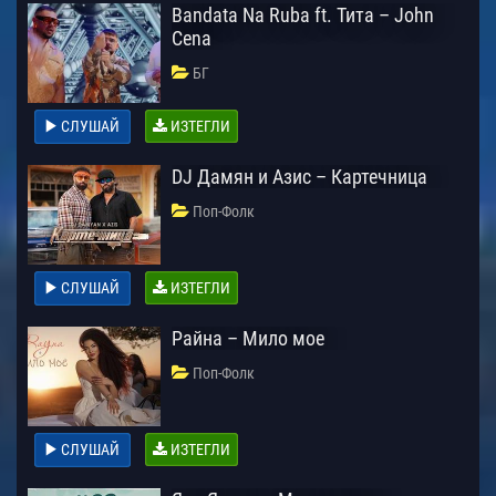
Bandata Na Ruba ft. Тита – John
Cena
БГ
СЛУШАЙ
ИЗТЕГЛИ
DJ Дамян и Азис – Картечница
Поп-Фолк
СЛУШАЙ
ИЗТЕГЛИ
Райна – Мило мое
Поп-Фолк
СЛУШАЙ
ИЗТЕГЛИ