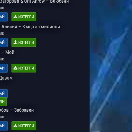
Загорова & Orli Anrow – Влюбени
лк
АЙ
ИЗТЕГЛИ
х Алисия – Къща за милиони
лк
АЙ
ИЗТЕГЛИ
 – Мой
лк
АЙ
ИЗТЕГЛИ
Давам
АЙ
ЛИ
обов – Забравен
лк
АЙ
ИЗТЕГЛИ