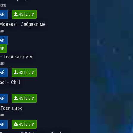
ска
АЙ
ИЗТЕГЛИ
Монева – Забрави ме
лк
АЙ
ЛИ
– Тези като мен
лк
АЙ
ИЗТЕГЛИ
adi – Chill
АЙ
ИЗТЕГЛИ
 Този цирк
лк
АЙ
ИЗТЕГЛИ