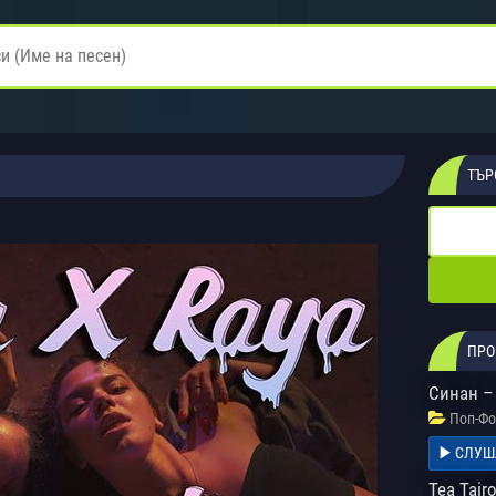
ТЪР
ПРО
Синан –
Поп-Фо
СЛУШ
Tea Tair