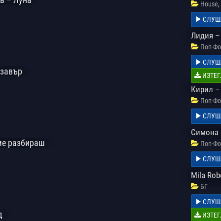
,
House
СЛУШ
Лидия –
Поп-Фо
СЛУШ
озавър
ИЗТЕГ
Кирил –
Поп-Фо
СЛУШ
Симона 
 ме разбираш
Поп-Фо
СЛУШ
Mila Rob
БГ
СЛУШ
д
ИЗТЕГ