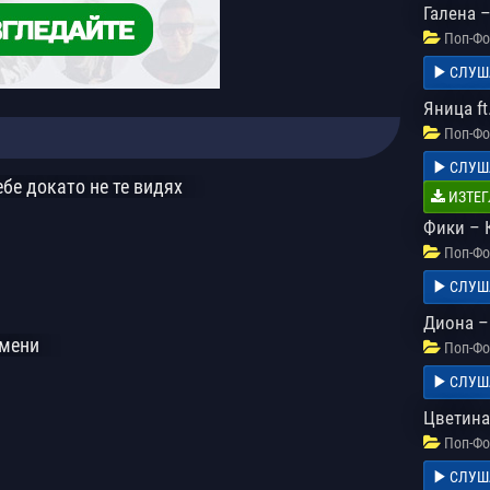
Галена 
Поп-Фо
СЛУШ
Яница ft
Поп-Фо
СЛУШ
ебе докато не те видях
ИЗТЕГ
Фики – К
Поп-Фо
СЛУШ
Диона –
омени
Поп-Фо
СЛУШ
Цветина
Поп-Фо
СЛУШ