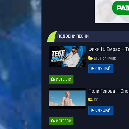
ПОДОБНИ ПЕСНИ
Фики ft. Емрах – Т
,
БГ
Поп-Фолк
СЛУШАЙ
ИЗТЕГЛИ
Поли Генова – Сп
БГ
СЛУШАЙ
ИЗТЕГЛИ