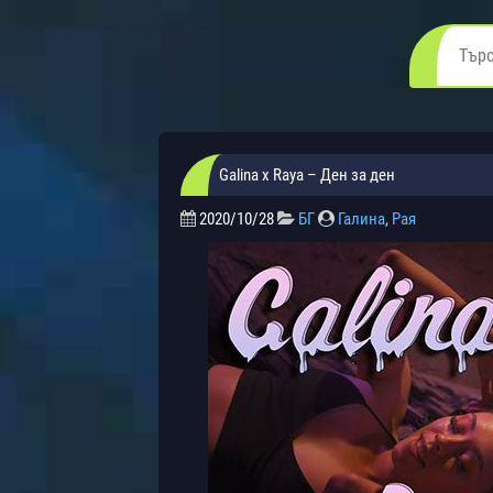
Galina x Raya – Ден за ден
2020/10/28
БГ
Галина
,
Рая