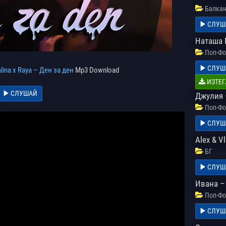
Балкан
СЛУШ
Наташа 
Поп-Фо
СЛУШ
lina x Raya – Ден за ден
Mp3 Download
ИЗТЕГ
СЛУШАЙ
Джулия 
Поп-Фо
СЛУШ
Alex & Vl
БГ
СЛУШ
Ивана –
Поп-Фо
СЛУШ