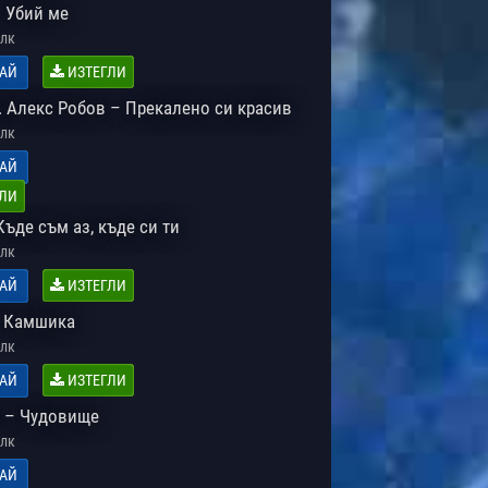
– Убий ме
лк
АЙ
ИЗТЕГЛИ
. Алекс Робов – Прекалено си красив
лк
АЙ
ЛИ
ъде съм аз, къде си ти
лк
АЙ
ИЗТЕГЛИ
 Камшика
лк
АЙ
ИЗТЕГЛИ
 – Чудовище
лк
АЙ