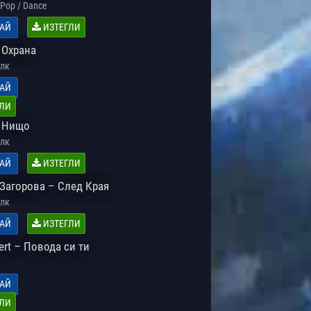
Pop / Dance
АЙ
ИЗТЕГЛИ
 Охрана
лк
АЙ
ЛИ
 Нищо
лк
АЙ
ИЗТЕГЛИ
Загорова – След Края
лк
АЙ
ИЗТЕГЛИ
ert – Повода си ти
АЙ
ЛИ