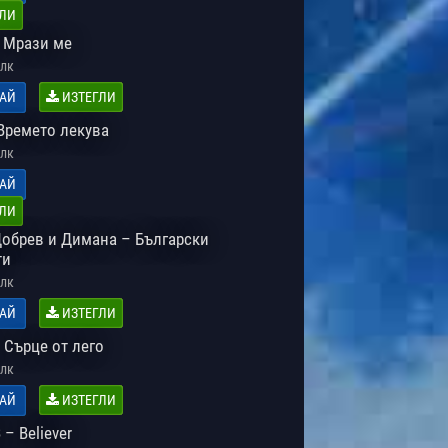
ЛИ
 Мрази ме
лк
АЙ
ИЗТЕГЛИ
Времето лекува
лк
АЙ
ЛИ
обрев и Димана – Български
ти
лк
АЙ
ИЗТЕГЛИ
 Сърце от лего
лк
АЙ
ИЗТЕГЛИ
– Believer