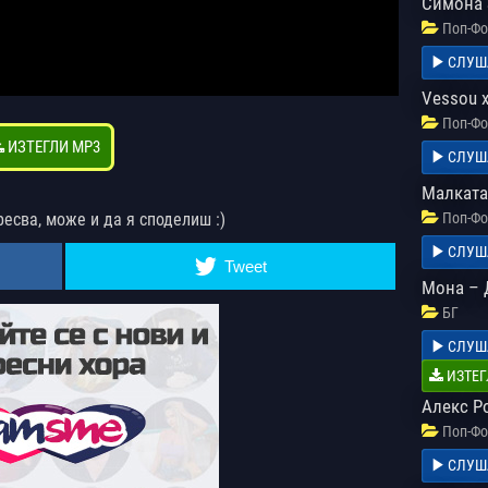
Симона 
Поп-Фо
СЛУШ
Vessou 
Поп-Фо
ИЗТЕГЛИ MP3
СЛУШ
Малката
ресва, може и да я споделиш :)
Поп-Фо
СЛУШ
Tweet
Мона – 
БГ
СЛУШ
ИЗТЕГ
Алекс Р
Поп-Фо
СЛУШ