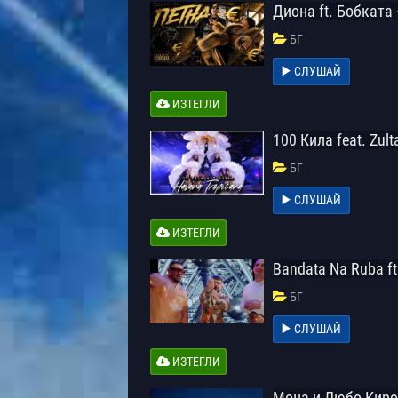
Диона ft. Бобката
БГ
СЛУШАЙ
ИЗТЕГЛИ
100 Кила feat. Zul
БГ
СЛУШАЙ
ИЗТЕГЛИ
Bandata Na Ruba ft
БГ
СЛУШАЙ
ИЗТЕГЛИ
Мона и Любо Киро