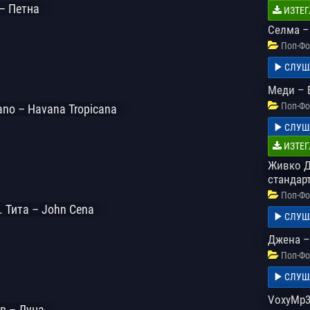
 – Петна
ИЗТЕГ
Селма –
Поп-Фо
СЛУШ
Меди – 
Поп-Фо
tano – Havana Tropicana
СЛУШ
ИЗТЕГ
Живко Д
стандар
Поп-Фо
. Тита – John Cena
СЛУШ
Джена –
Поп-Фо
СЛУШ
VoxyMp3 
в – Луна