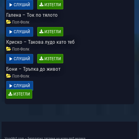
СЛУШАЙ
ИЗТЕГЛИ
Галена – Ток по тялото
Поп-Фолк
СЛУШАЙ
ИЗТЕГЛИ
Криско – Такова лудо като теб
Поп-Фолк
СЛУШАЙ
ИЗТЕГЛИ
Бони – Тръпка до живот
Поп-Фолк
СЛУШАЙ
ИЗТЕГЛИ
VoxyMp3.com – Безплатно теглене на нова mp3 музика.