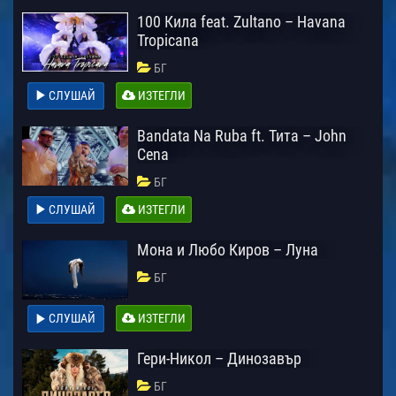
100 Кила feat. Zultano – Havana
Tropicana
БГ
СЛУШАЙ
ИЗТЕГЛИ
Bandata Na Ruba ft. Тита – John
Cena
БГ
СЛУШАЙ
ИЗТЕГЛИ
Мона и Любо Киров – Луна
БГ
СЛУШАЙ
ИЗТЕГЛИ
Гери-Никол – Динозавър
БГ