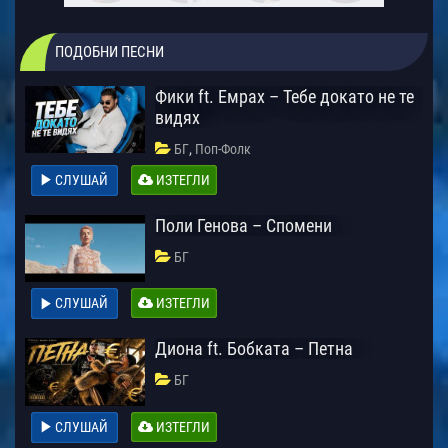
ПОДОБНИ ПЕСНИ
Фики ft. Емрах – Тебе докато не те
видях
,
БГ
Поп-Фолк
СЛУШАЙ
ИЗТЕГЛИ
Поли Генова – Спомени
БГ
СЛУШАЙ
ИЗТЕГЛИ
Диона ft. Бобката – Петна
БГ
СЛУШАЙ
ИЗТЕГЛИ