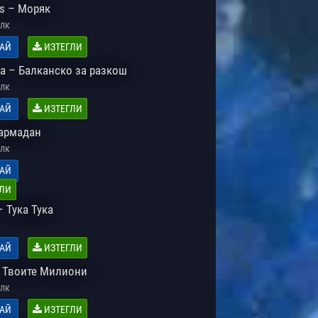
ns – Моряк
лк
АЙ
ИЗТЕГЛИ
а – Балканско за разкош
лк
АЙ
ИЗТЕГЛИ
армадан
лк
АЙ
ЛИ
 Тука Тука
АЙ
ИЗТЕГЛИ
 Твоите Милиони
лк
АЙ
ИЗТЕГЛИ