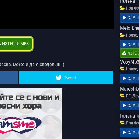
Галена 
Поп-Фо
СЛУШ
Melo Ene
,
House
ИЗТЕГЛИ MP3
СЛУШ
ИЗТЕГ
VoxyMp3
ресва, може и да я споделиш :)
,
House
Tweet
СЛУШ
Mareshk
,
БГ
Дру
СЛУШ
Галена 
Поп-Фо
СЛУШ