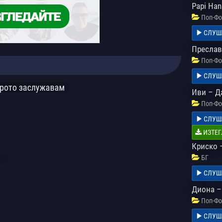
Papi Ha
Поп-Фо
СЛУШ
Преслав
Поп-Фо
СЛУШ
брото заслужавам
Иви – Д
Поп-Фо
СЛУШ
ИЗТЕГ
Криско –
БГ
СЛУШ
Диона –
Поп-Фо
СЛУШ