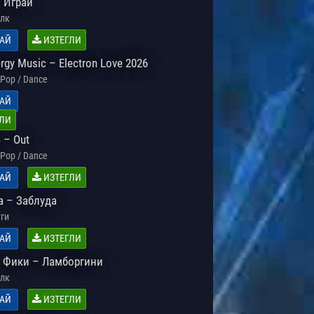
– Играй
лк
АЙ
ИЗТЕГЛИ
rgy Music – Electron Love 2026
Pop / Dance
АЙ
ЛИ
 – Out
Pop / Dance
АЙ
ИЗТЕГЛИ
a – Заблуда
ги
АЙ
ИЗТЕГЛИ
и Фики – Ламборгини
лк
АЙ
ИЗТЕГЛИ