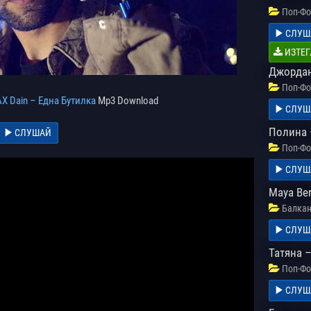
Поп-Фо
СЛУШ
ИЗТЕГ
Джордан
Поп-Фо
AX Dain – Една Бутилка
Mp3 Download
СЛУШ
Полина 
СЛУШАЙ
Поп-Фо
СЛУШ
Maya Ber
Балкан
СЛУШ
Татяна 
Поп-Фо
СЛУШ