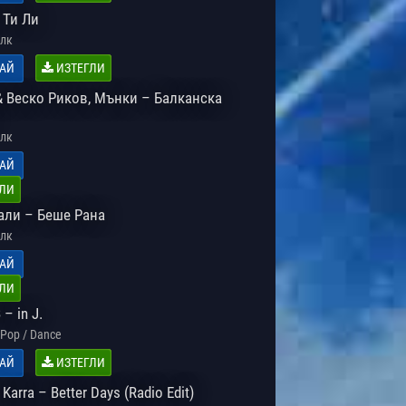
 Ти Ли
лк
АЙ
ИЗТЕГЛИ
& Веско Риков, Мънки – Балканска
лк
АЙ
ЛИ
али – Беше Рана
лк
АЙ
ЛИ
– in J.
Pop / Dance
АЙ
ИЗТЕГЛИ
Karra – Better Days (Radio Edit)