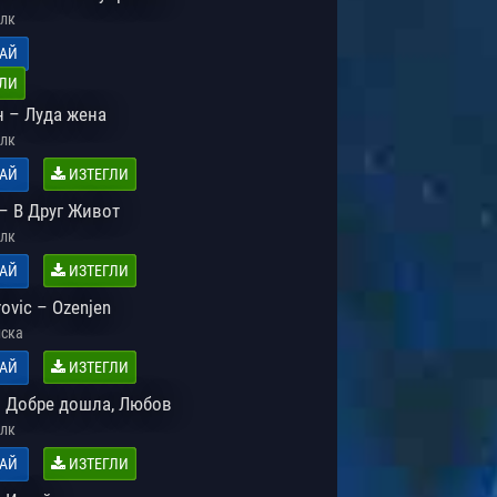
лк
АЙ
ЛИ
 – Луда жена
лк
АЙ
ИЗТЕГЛИ
– В Друг Живот
лк
АЙ
ИЗТЕГЛИ
ovic – Ozenjen
ска
АЙ
ИЗТЕГЛИ
– Добре дошла, Любов
лк
АЙ
ИЗТЕГЛИ