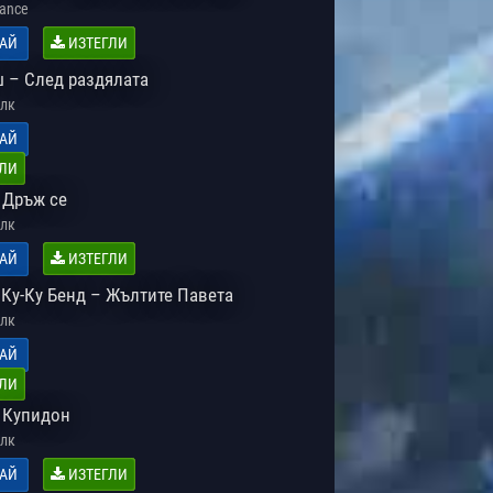
Dance
АЙ
ИЗТЕГЛИ
 – След раздялата
лк
АЙ
ЛИ
 Дръж се
лк
АЙ
ИЗТЕГЛИ
 Ку-Ку Бенд – Жълтите Павета
лк
АЙ
ЛИ
 Купидон
лк
АЙ
ИЗТЕГЛИ