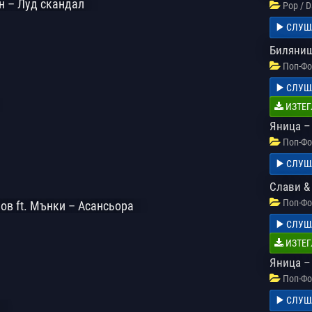
н – Луд скандал
Pop / 
СЛУШ
Биляниш
Поп-Фо
СЛУШ
ИЗТЕГ
Яница –
Поп-Фо
СЛУШ
Слави &
Поп-Фо
ов ft. Мънки – Асансьора
СЛУШ
ИЗТЕГ
Яница –
Поп-Фо
СЛУШ