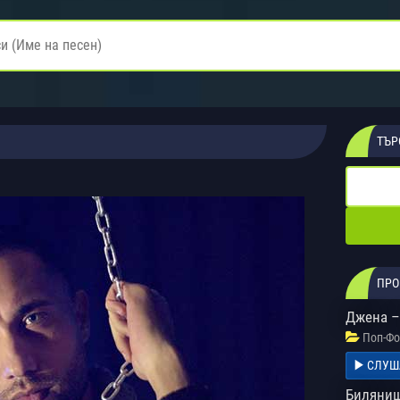
ТЪР
ПРО
Джена –
Поп-Фо
СЛУШ
Биляниш