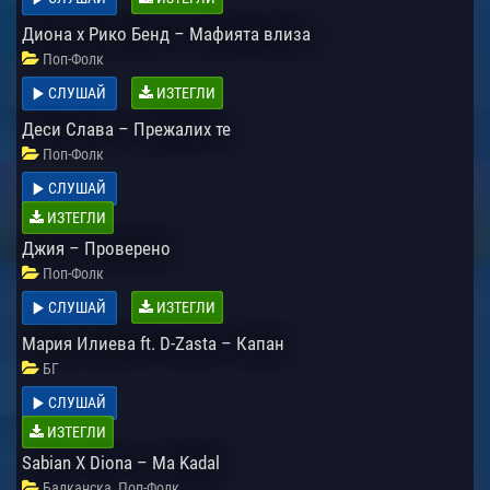
Диона х Рико Бенд – Мафията влиза
Поп-Фолк
СЛУШАЙ
ИЗТЕГЛИ
Деси Слава – Прежалих те
Поп-Фолк
СЛУШАЙ
ИЗТЕГЛИ
Джия – Проверено
Поп-Фолк
СЛУШАЙ
ИЗТЕГЛИ
Мария Илиева ft. D-Zasta – Капан
БГ
СЛУШАЙ
ИЗТЕГЛИ
Sabian X Diona – Ma Kadal
,
Балканска
Поп-Фолк