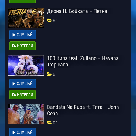
Диона ft. Бобката – Петна
БГ
СЛУШАЙ
ИЗТЕГЛИ
100 Кила feat. Zultano – Havana
Tropicana
БГ
СЛУШАЙ
ИЗТЕГЛИ
Bandata Na Ruba ft. Тита – John
Cena
БГ
СЛУШАЙ