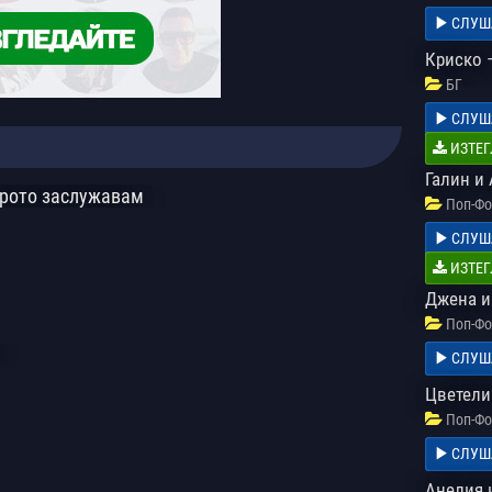
СЛУШ
Криско 
БГ
СЛУШ
ИЗТЕГ
Галин и
брото заслужавам
Поп-Фо
СЛУШ
ИЗТЕГ
Джена и 
Поп-Фо
СЛУШ
Цветели
Поп-Фо
СЛУШ
Анелия 