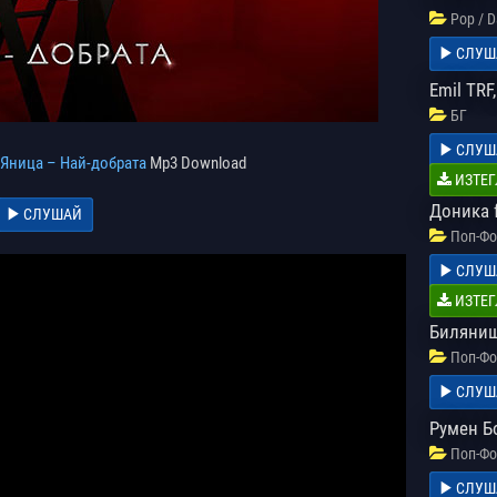
Pop / 
СЛУШ
Emil TRF
БГ
СЛУШ
Яница – Най-добрата
Mp3 Download
ИЗТЕГ
Доника 
СЛУШАЙ
Поп-Фо
СЛУШ
ИЗТЕГ
Биляниш 
Поп-Фо
СЛУШ
Румен Б
Поп-Фо
СЛУШ