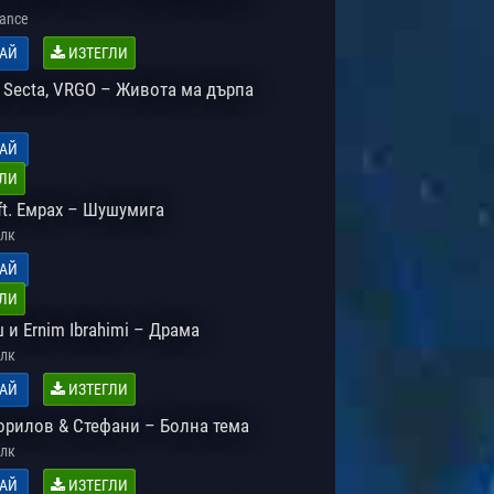
Dance
АЙ
ИЗТЕГЛИ
, Secta, VRGO – Живота ма дърпа
АЙ
ЛИ
ft. Емрах – Шушумига
лк
АЙ
ЛИ
и Ernim Ibrahimi – Драма
лк
АЙ
ИЗТЕГЛИ
орилов & Стефани – Болна тема
лк
АЙ
ИЗТЕГЛИ