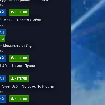
лк
АЙ
ИЗТЕГЛИ
ft. Моан – Просто Любов
лк
АЙ
ЛИ
– Момичето от Лед
лк
АЙ
ИЗТЕГЛИ
VLADI – Нямаш Право
АЙ
ИЗТЕГЛИ
 Syper Sa6 – No Love, No Problem
лк
АЙ
ИЗТЕГЛИ