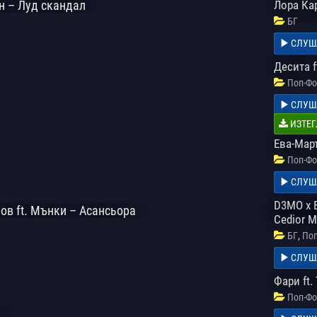
н – Луд скандал
Лора Ка
БГ
СЛУШ
Десита 
Поп-Фо
СЛУШ
ИЗТЕГ
Ева-Мар
Поп-Фо
СЛУШ
D3MO x B
ов ft. Мънки – Асансьора
Cedior M
,
БГ
Поп
СЛУШ
Фари ft.
Поп-Фо