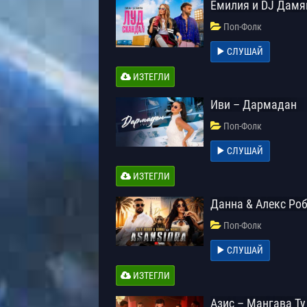
Емилия и DJ Дамя
Поп-Фолк
СЛУШАЙ
ИЗТЕГЛИ
Иви – Дармадан
Поп-Фолк
СЛУШАЙ
ИЗТЕГЛИ
Данна & Алекс Роб
Поп-Фолк
СЛУШАЙ
ИЗТЕГЛИ
Азис – Мангава Ту