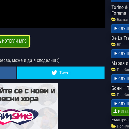
Torino &
Forema
Балкан
СЛУШ
De La Tr
ИЗТЕГЛИ MP3
БГ
СЛУШ
ресва, може и да я споделиш :)
Мария и
Поп-Фо
Tweet
СЛУШ
Бони – 
Поп-Фо
СЛУШ
ИЗТЕГ
Емануел
Поп-Фо