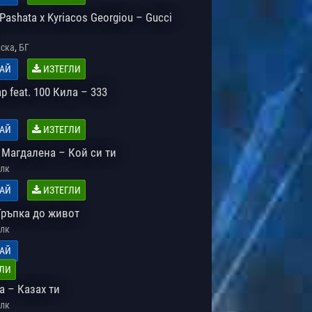
 Pashata x Kyriacos Georgiou – Gucci
,
ска
БГ
АЙ
ИЗТЕГЛИ
ap feat. 100 Кила – 333
АЙ
ИЗТЕГЛИ
 Магдалена – Кой си ти
лк
АЙ
ИЗТЕГЛИ
Тръпка до живот
лк
АЙ
ЛИ
а – Казах ти
лк