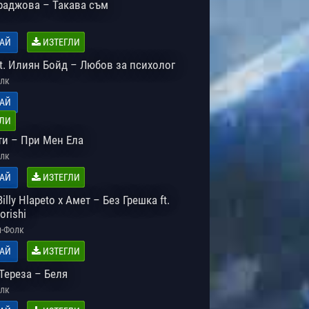
раджова – Такава съм
АЙ
ИЗТЕГЛИ
ft. Илиян Бойд – Любов за психолог
лк
АЙ
ЛИ
ти – При Мен Ела
лк
АЙ
ИЗТЕГЛИ
illy Hlapeto x Амет – Без Грешка ft.
orishi
-Фолк
АЙ
ИЗТЕГЛИ
 Тереза – Беля
лк