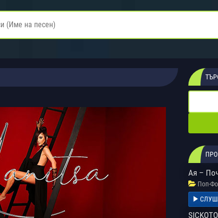
ТЪР
ПРО
Ая – По
Поп-Фо
СЛУШ
SICKOTOY