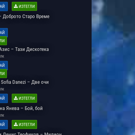
АЙ
ИЗТЕГЛИ
– Доброто Старо Време
АЙ
ЛИ
 Азис – Тази Дискотека
лк
АЙ
ЛИ
Sofia Danezi – Две очи
лк
АЙ
ИЗТЕГЛИ
на Янева – Бой, бой
лк
АЙ
ИЗТЕГЛИ
и Денис Теофиков – Милион