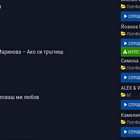
р
Поп-Фо
СЛУШ
Йоанна 
Поп-Фо
СЛУШ
Маринова – Ако си тръгнеш
ИЗТЕГ
Симона 
Поп-Фо
СЛУШ
ALEX & 
БГ
ипсваш ми любов
СЛУШ
Камелия,
Поп-Фо
СЛУШ