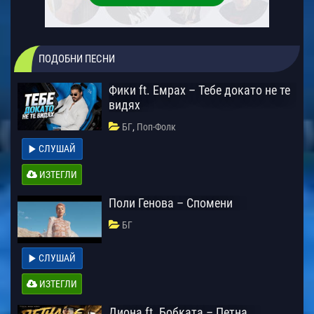
ПОДОБНИ ПЕСНИ
Фики ft. Емрах – Тебе докато не те
видях
,
БГ
Поп-Фолк
СЛУШАЙ
ИЗТЕГЛИ
Поли Генова – Спомени
БГ
СЛУШАЙ
ИЗТЕГЛИ
Диона ft. Бобката – Петна