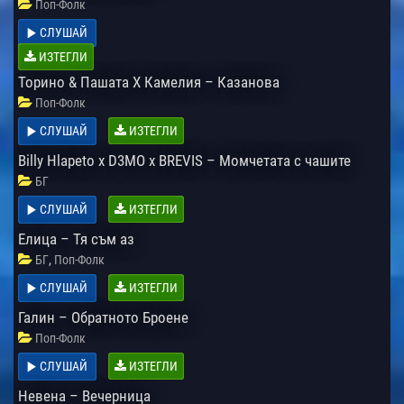
Поп-Фолк
СЛУШАЙ
ИЗТЕГЛИ
Торино & Пашата Х Камелия – Казанова
Поп-Фолк
СЛУШАЙ
ИЗТЕГЛИ
Billy Hlapeto x D3MO x BREVIS – Момчетата с чашите
БГ
СЛУШАЙ
ИЗТЕГЛИ
Елица – Тя съм аз
,
БГ
Поп-Фолк
СЛУШАЙ
ИЗТЕГЛИ
Галин – Обратното Броене
Поп-Фолк
СЛУШАЙ
ИЗТЕГЛИ
Невена – Вечерница