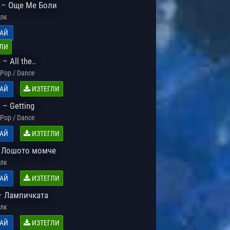
 – Още Ме Боли
лк
АЙ
ЛИ
– All the..
Pop / Dance
АЙ
ИЗТЕГЛИ
– Getting
Pop / Dance
АЙ
ИЗТЕГЛИ
 Лошото момче
лк
АЙ
ИЗТЕГЛИ
– Лампичката
лк
АЙ
ИЗТЕГЛИ