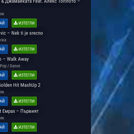
 & Джамайката Feat. Алекс Топлото –
лк
АЙ
ИЗТЕГЛИ
vic – Nek ti je srecno
ска
АЙ
ИЗТЕГЛИ
o – Walk Away
Pop / Dance
АЙ
ИЗТЕГЛИ
olden Hit MashUp 2
лк
АЙ
ИЗТЕГЛИ
t Емрах – Първият
лк
АЙ
ИЗТЕГЛИ