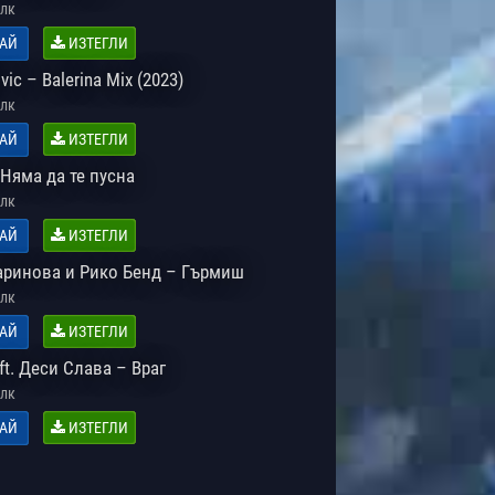
лк
АЙ
ИЗТЕГЛИ
vic – Balerina Mix (2023)
лк
АЙ
ИЗТЕГЛИ
Няма да те пусна
лк
АЙ
ИЗТЕГЛИ
ринова и Рико Бенд – Гърмиш
лк
АЙ
ИЗТЕГЛИ
t. Деси Слава – Враг
лк
АЙ
ИЗТЕГЛИ