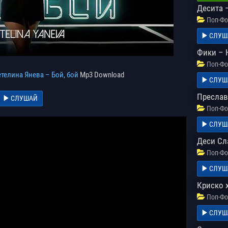
Десита –
Поп-Фо
СЛУШ
Фики – 
Поп-Фо
телина Янева – Бой, бой
Mp3 Download
СЛУШ
Преслав
СЛУШАЙ
Поп-Фо
СЛУШ
Деси Сл
Поп-Фо
СЛУШ
Криско 
Поп-Фо
СЛУШ