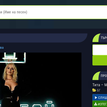
ТЪР
ева
ПРО
Тита – 
БГ
СЛУШ
ИЗТЕГ