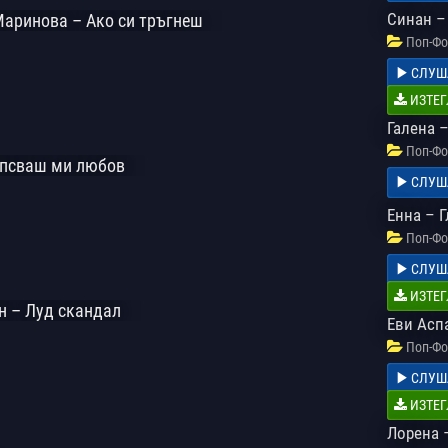
Синан –
Маринова – Ако си тръгнеш
Поп-Фо
СЛУШ
ИЗТЕГ
Галена 
Поп-Фо
ипсваш ми любов
СЛУШ
Енна – Г
Поп-Фо
СЛУШ
ИЗТЕГ
н – Луд скандал
Еви Асп
Поп-Фо
СЛУШ
ИЗТЕГ
Лорена 