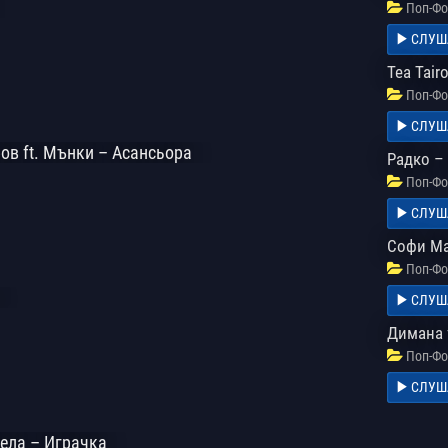
Поп-Фо
СЛУШ
Tea Tairo
Поп-Фо
СЛУШ
ов ft. Мънки – Асансьора
Радко – 
Поп-Фо
СЛУШ
Софи Ма
Поп-Фо
СЛУШ
Димана f
Поп-Фо
СЛУШ
ела – Играчка