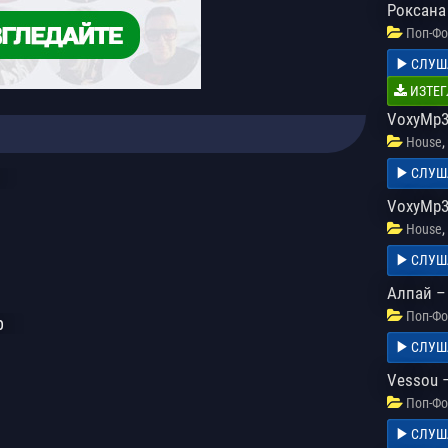
Роксана
Поп-Фо
СЛУШ
ИЗТЕГ
VoxyMp3 
,
House
СЛУШ
VoxyMp3 
,
House
СЛУШ
Алпай –
Поп-Фо
р
СЛУШ
Vessou 
Поп-Фо
СЛУШ