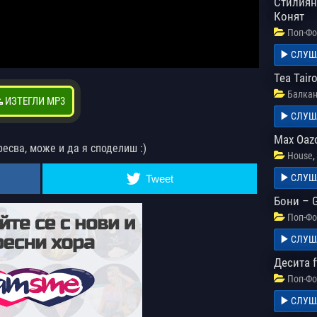
Стилиян
Конят
Поп-Фо
СЛУШ
Tea Tairo
Балкан
ИЗТЕГЛИ MP3
СЛУШ
Max Oaz
ресва, може и да я споделиш :)
,
House
СЛУШ
Tweet
Бони – G
Поп-Фо
СЛУШ
Десита f
Поп-Фо
СЛУШ