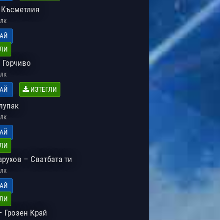
 Късметлия
лк
АЙ
ЛИ
– Горчиво
лк
АЙ
ИЗТЕГЛИ
лупак
лк
АЙ
ЛИ
арухов – Сватбата ти
лк
АЙ
ЛИ
– Грозен Край