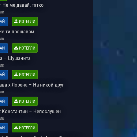
 Не ме давай, татко
лк
АЙ
ИЗТЕГЛИ
Не ти прощавам
лк
АЙ
ИЗТЕГЛИ
а – Шушанита
лк
АЙ
ИЗТЕГЛИ
ава х Лорена – На никой друг
лк
АЙ
ИЗТЕГЛИ
x Константин – Непослушен
лк
АЙ
ИЗТЕГЛИ