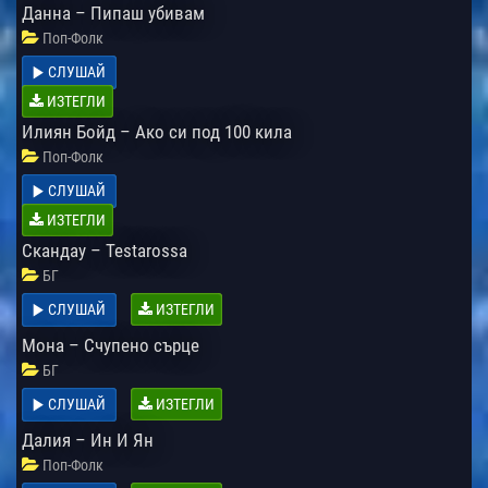
Данна – Пипаш убивам
Поп-Фолк
СЛУШАЙ
ИЗТЕГЛИ
Илиян Бойд – Ако си под 100 кила
Поп-Фолк
СЛУШАЙ
ИЗТЕГЛИ
Скандау – Testarossa
БГ
СЛУШАЙ
ИЗТЕГЛИ
Мона – Счупено сърце
БГ
СЛУШАЙ
ИЗТЕГЛИ
Далия – Ин И Ян
Поп-Фолк