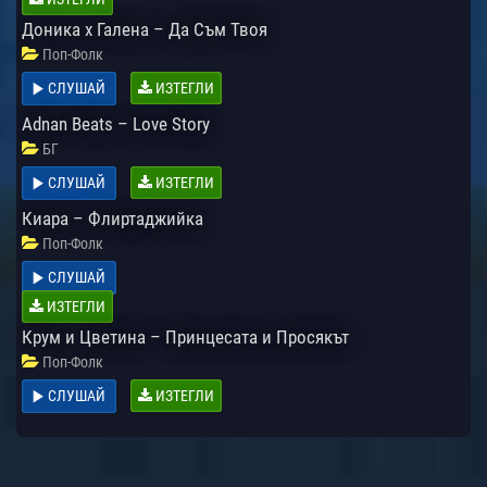
Доника х Галена – Да Съм Твоя
Поп-Фолк
СЛУШАЙ
ИЗТЕГЛИ
Adnan Beats – Love Story
БГ
СЛУШАЙ
ИЗТЕГЛИ
Киара – Флиртаджийка
Поп-Фолк
СЛУШАЙ
ИЗТЕГЛИ
Крум и Цветина – Принцесата и Просякът
Поп-Фолк
СЛУШАЙ
ИЗТЕГЛИ