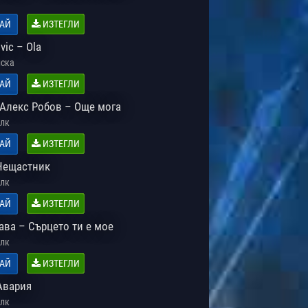
АЙ
ИЗТЕГЛИ
vic – Ola
ска
АЙ
ИЗТЕГЛИ
 Алекс Робов – Още мога
лк
АЙ
ИЗТЕГЛИ
Нещастник
лк
АЙ
ИЗТЕГЛИ
ава – Сърцето ти е мое
лк
АЙ
ИЗТЕГЛИ
Авария
лк