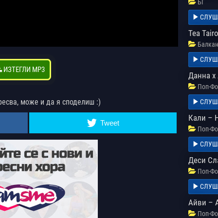
БГ
СЛУШ
Tea Tairo
Балкан
СЛУШ
ИЗТЕГЛИ MP3
Данна х
Поп-Фо
ресва, може и да я споделиш :)
СЛУШ
Кали – 
Tweet
Поп-Фо
СЛУШ
Деси Сл
Поп-Фо
СЛУШ
Айви – 
Поп-Фо