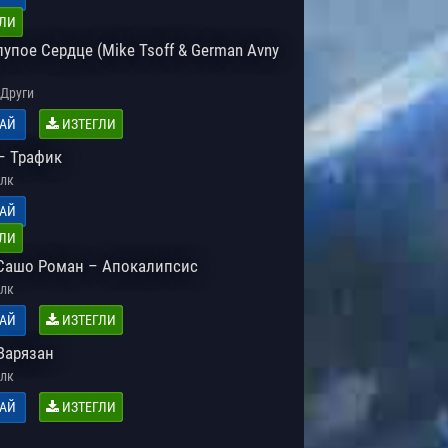
ЛИ
лупое Сердце (Mike Tsoff & German Avny
Други
АЙ
ИЗТЕГЛИ
– Трафик
лк
АЙ
ЛИ
. Сашо Роман – Апокалипсис
лк
АЙ
ИЗТЕГЛИ
Зарязан
лк
АЙ
ИЗТЕГЛИ