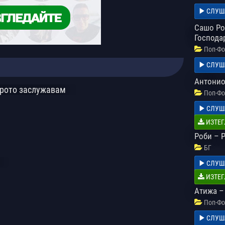
СЛУШ
Сашо Ром
Господар
Поп-Фо
СЛУШ
Антонио
брото заслужавам
Поп-Фо
СЛУШ
ИЗТЕГ
Роби – 
БГ
СЛУШ
ИЗТЕГ
Атижа –
Поп-Фо
СЛУШ