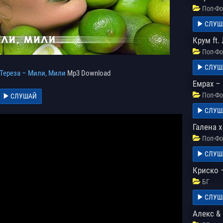
Поп-Фо
СЛУШ
Крум ft.
Поп-Фо
СЛУШ
Тереза – Мили, Мили
Mp3 Download
Емрах –
Поп-Фо
СЛУШАЙ
СЛУШ
Галена 
Поп-Фо
СЛУШ
Криско 
БГ
СЛУШ
Алекс &