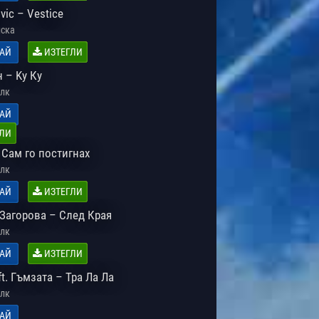
vic – Vestice
ска
АЙ
ИЗТЕГЛИ
 – Kу Ку
лк
АЙ
ЛИ
 Сам го постигнах
лк
АЙ
ИЗТЕГЛИ
Загорова – След Края
лк
АЙ
ИЗТЕГЛИ
t. Гъмзата – Тра Ла Ла
лк
АЙ