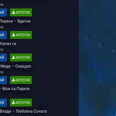
лк
АЙ
ИЗТЕГЛИ
 Лорена – Вдигни
лк
АЙ
ИЗТЕГЛИ
 Напих се
лк
АЙ
ИЗТЕГЛИ
x Меди – Скандал
лк
АЙ
ИЗТЕГЛИ
– Мои са Парите
АЙ
ИЗТЕГЛИ
 Влади – Любовна Соната