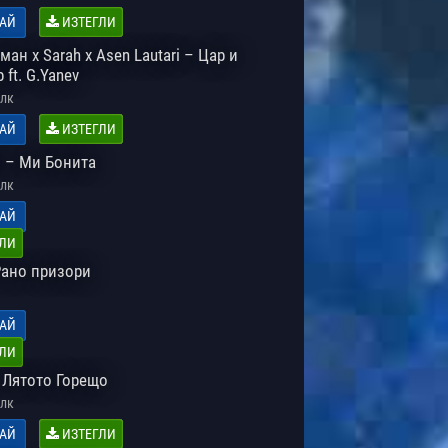
АЙ
ИЗТЕГЛИ
ан x Sarah x Asen Lautari – Цар и
 ft. G.Yanev
лк
АЙ
ИЗТЕГЛИ
 – Ми Бонита
лк
АЙ
ЛИ
Рано призори
АЙ
ЛИ
 Лятото Горещо
лк
АЙ
ИЗТЕГЛИ