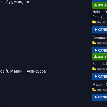
н – Луд скандал
ИЗТЕГ
Nola – Г
Remix)
,
House
СЛУШ
Селина 
Поп-Фо
СЛУШ
ИЗТЕГ
Ваня ft
Поп-Фо
ов ft. Мънки – Асансьора
СЛУШ
Меди – 
Поп-Фо
СЛУШ