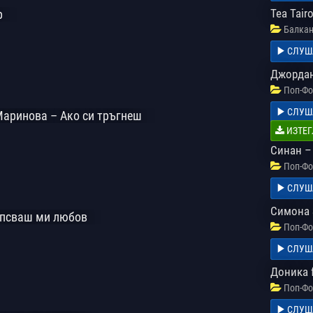
Tea Tairo
р
Балкан
СЛУШ
Джордан
Поп-Фо
СЛУШ
Маринова – Ако си тръгнеш
ИЗТЕГ
Синан –
Поп-Фо
СЛУШ
Симона 
ипсваш ми любов
Поп-Фо
СЛУШ
Доника f
Поп-Фо
СЛУШ