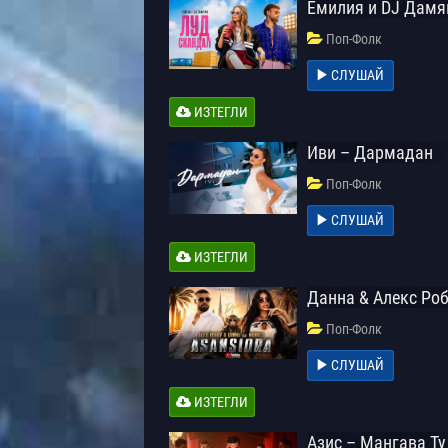
Емилия и DJ Дамя
Поп-Фолк
СЛУШАЙ
ИЗТЕГЛИ
Иви – Дармадан
Поп-Фолк
СЛУШАЙ
ИЗТЕГЛИ
Данна & Алекс Роб
Поп-Фолк
СЛУШАЙ
ИЗТЕГЛИ
Азис – Мангава Ту