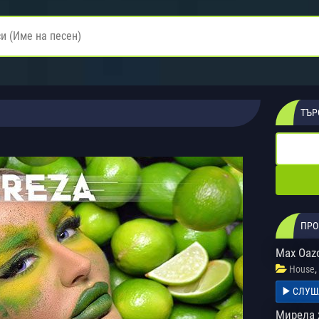
ТЪР
ПРО
Max Oaz
,
House
СЛУШ
Мирела 