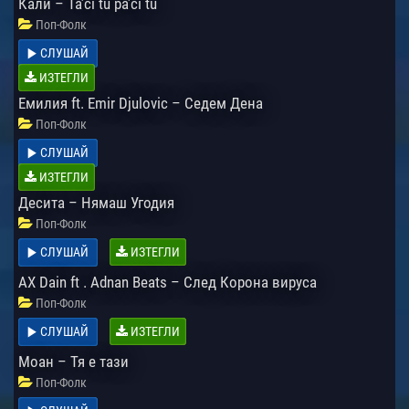
Кали – Ta’ci tu pa’ci tu
Поп-Фолк
СЛУШАЙ
ИЗТЕГЛИ
Емилия ft. Emir Djulovic – Седем Дена
Поп-Фолк
СЛУШАЙ
ИЗТЕГЛИ
Десита – Нямаш Угодия
Поп-Фолк
СЛУШАЙ
ИЗТЕГЛИ
AX Dain ft . Adnаn Beats – След Корона вируса
Поп-Фолк
СЛУШАЙ
ИЗТЕГЛИ
Моан – Тя е тази
Поп-Фолк