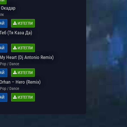
 Окадар
лк
АЙ
ИЗТЕГЛИ
 Теб (Тя Каза Да)
АЙ
ИЗТЕГЛИ
My Heart (Dj Antonio Remix)
Pop / Dance
АЙ
ИЗТЕГЛИ
rhan – Hero (Remix)
Pop / Dance
АЙ
ИЗТЕГЛИ