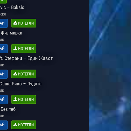
ovic – Baksis
ска
АЙ
ИЗТЕГЛИ
 Филмарка
лк
АЙ
ИЗТЕГЛИ
ft. Стефани – Един Живот
лк
АЙ
ИЗТЕГЛИ
 Саша Рико – Лудата
лк
АЙ
ИЗТЕГЛИ
Без теб
лк
АЙ
ИЗТЕГЛИ