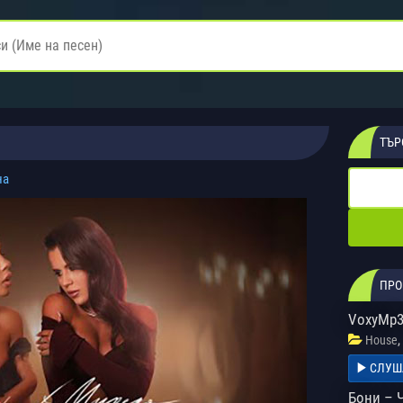
ТЪР
на
ПРО
VoxyMp3 
,
House
СЛУШ
Бони – 