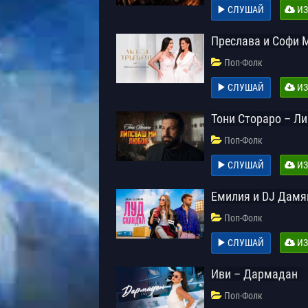
СЛУШАЙ
ИЗ
Преслава и Софи 
Поп-Фолк
СЛУШАЙ
ИЗ
Тони Стораро – Л
Поп-Фолк
СЛУШАЙ
ИЗ
Емилия и DJ Дамя
Поп-Фолк
СЛУШАЙ
ИЗ
Иви – Дармадан
Поп-Фолк