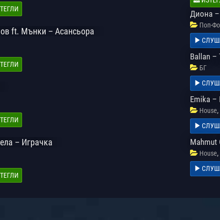
ТЕГЛИ
Диона –
Поп-Фо
ов ft. Мънки – Асансьора
СЛУШ
Ballan –
ТЕГЛИ
БГ
СЛУШ
Emika – 
,
House
ТЕГЛИ
СЛУШ
ела – Играчка
Mahmut O
,
House
СЛУШ
ТЕГЛИ