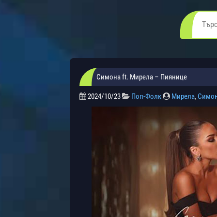
Симона ft. Мирела – Пиянице
2024/10/23
Поп-Фолк
Мирела
,
Симо