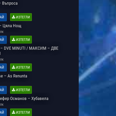
– Въпроса
АЙ
ИЗТЕГЛИ
– Цяла Нощ
лк
АЙ
ИЗТЕГЛИ
– DVE MINUTI / МАКСИМ – ДВЕ
И
лк
АЙ
ИЗТЕГЛИ
e – As Renunta
АЙ
ИЗТЕГЛИ
Сефер Османов – Хубавела
лк
АЙ
ИЗТЕГЛИ