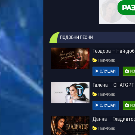
ПОДОБНИ ПЕСНИ
Теодора – Най-до
Поп-Фолк
СЛУШАЙ
ИЗ
Галена – CHATGPT
Поп-Фолк
СЛУШАЙ
ИЗ
Данна – Гладиато
Поп-Фолк