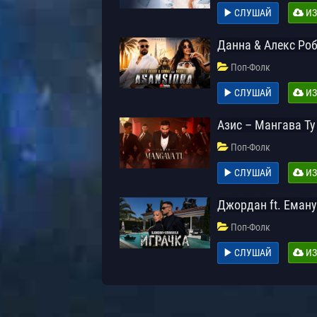
СЛУШАЙ
ИЗ
Данна & Алекс Роб
Поп-Фолк
СЛУШАЙ
ИЗ
Азис – Мангава Ту
Поп-Фолк
СЛУШАЙ
ИЗ
Джордан ft. Еману
Поп-Фолк
СЛУШАЙ
ИЗ