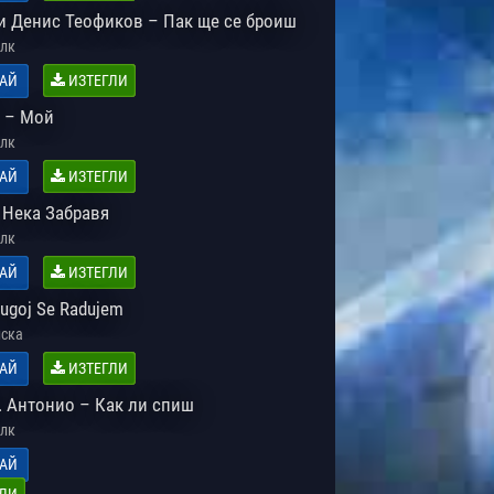
и Денис Теофиков – Пак ще се броиш
лк
АЙ
ИЗТЕГЛИ
 – Мой
лк
АЙ
ИЗТЕГЛИ
 Нека Забравя
лк
АЙ
ИЗТЕГЛИ
rugoj Se Radujem
ска
АЙ
ИЗТЕГЛИ
. Антонио – Как ли спиш
лк
АЙ
ЛИ