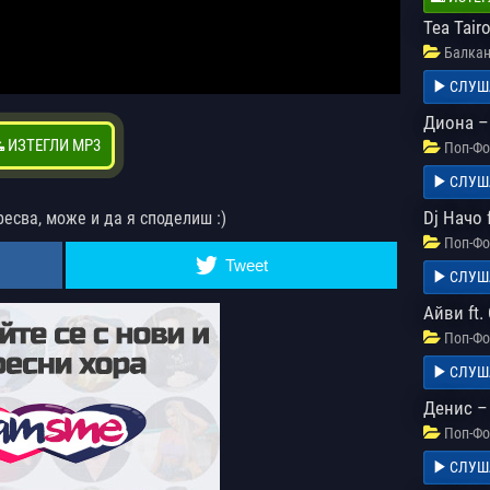
Tea Tair
Балкан
СЛУШ
Диона –
ИЗТЕГЛИ MP3
Поп-Фо
СЛУШ
Dj Начо 
ресва, може и да я споделиш :)
Поп-Фо
Tweet
СЛУШ
Айви ft.
Поп-Фо
СЛУШ
Денис – 
Поп-Фо
СЛУШ