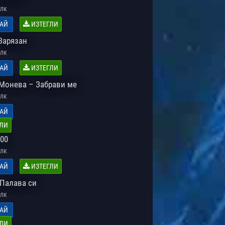
лк
АЙ
ИЗТЕГЛИ
Зарязан
лк
АЙ
ИЗТЕГЛИ
Монева – Забрави ме
лк
АЙ
ЛИ
300
лк
АЙ
ИЗТЕГЛИ
 Палава си
лк
АЙ
ЛИ