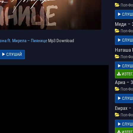
Поп-Фо
СЛУШ
Меди – 
Поп-Фо
СЛУШ
на ft. Мирела – Пиянице
Mp3 Download
Наташа 
СЛУШАЙ
Поп-Фо
СЛУШ
ИЗТЕГ
Ариа – 
Поп-Фо
СЛУШ
Емрах –
Поп-Фо
СЛУШ
ИЗТЕГ