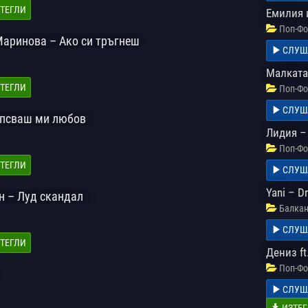
ТЕГЛИ
Емилия 
Поп-Фо
Маринова – Ако си тръгнеш
СЛУШ
Малката
ТЕГЛИ
Поп-Фо
СЛУШ
ипсваш ми любов
Лидия –
Поп-Фо
ТЕГЛИ
СЛУШ
Yani – D
н – Луд скандал
Балкан
СЛУШ
ТЕГЛИ
Дениз ft
Поп-Фо
СЛУШ
ИЗТЕГ