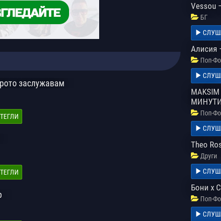
Vessou 
БГ
СЛУШ
Алисия 
Поп-Фо
СЛУШ
брото заслужавам
MAKSIM 
МИНУТ
Поп-Фо
ТЕГЛИ
СЛУШ
Theo Ros
Други
СЛУШ
ТЕГЛИ
Бони х 
р
Поп-Фо
СЛУШ