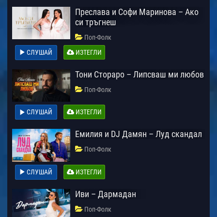
Преслава и Софи Маринова – Ако
си тръгнеш
Поп-Фолк
СЛУШАЙ
ИЗТЕГЛИ
Тони Стораро – Липсваш ми любов
Поп-Фолк
СЛУШАЙ
ИЗТЕГЛИ
Емилия и DJ Дамян – Луд скандал
Поп-Фолк
СЛУШАЙ
ИЗТЕГЛИ
Иви – Дармадан
Поп-Фолк