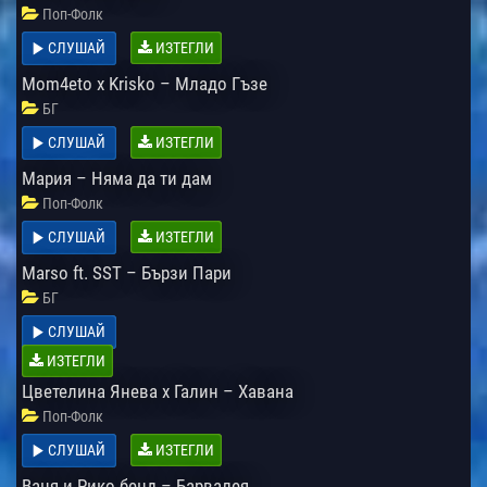
Поп-Фолк
СЛУШАЙ
ИЗТЕГЛИ
Mom4eto x Krisko – Младо Гъзе
БГ
СЛУШАЙ
ИЗТЕГЛИ
Мария – Няма да ти дам
Поп-Фолк
СЛУШАЙ
ИЗТЕГЛИ
Marso ft. SST – Бързи Пари
БГ
СЛУШАЙ
ИЗТЕГЛИ
Цветелина Янева x Галин – Хавана
Поп-Фолк
СЛУШАЙ
ИЗТЕГЛИ
Ваня и Рико бенд – Барвалея