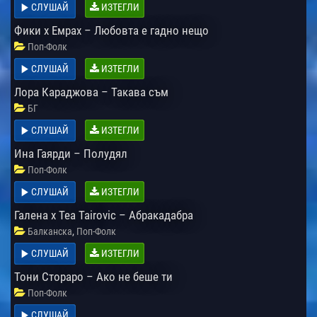
СЛУШАЙ
ИЗТЕГЛИ
Фики х Емрах – Любовта е гадно нещо
Поп-Фолк
СЛУШАЙ
ИЗТЕГЛИ
Лора Караджова – Такава съм
БГ
СЛУШАЙ
ИЗТЕГЛИ
Ина Гаярди – Полудял
Поп-Фолк
СЛУШАЙ
ИЗТЕГЛИ
Галена x Tea Tairovic – Абракадабра
,
Балканска
Поп-Фолк
СЛУШАЙ
ИЗТЕГЛИ
Тони Стораро – Ако не беше ти
Поп-Фолк
СЛУШАЙ