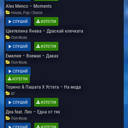
Alex Menco – Moments
,
House
Pop / Dance
СЛУШАЙ
ИЗТЕГЛИ
Цветелина Янева – Драскай клечката
Поп-Фолк
СЛУШАЙ
ИЗТЕГЛИ
Емилия – Вземах – Давах
Поп-Фолк
СЛУШАЙ
ИЗТЕГЛИ
Торино & Пашата X Устата – На мода
БГ
СЛУШАЙ
ИЗТЕГЛИ
Деа feat. Лео – Една от тях
Поп-Фолк
СЛУШАЙ
ИЗТЕГЛИ