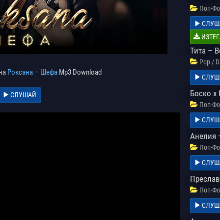
Поп-Фо
СЛУШ
ИЗТЕГ
Тита – 
Pop / 
 на
Роксана – Шефа
Mp3 Download
СЛУШ
Боско x
СЛУШАЙ
Поп-Фо
СЛУШ
Анелия 
Поп-Фо
СЛУШ
Преслав
Поп-Фо
СЛУШ