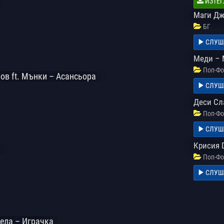
ИЗТЕГ
Маги Дж
БГ
СЛУШ
Меди – 
Поп-Фо
ов ft. Мънки – Асансьора
СЛУШ
Деси Сл
Поп-Фо
СЛУШ
Крисия 
Поп-Фо
СЛУШ
ела – Играчка