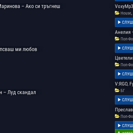
Маринова – Ако си тръгнеш
VoxyMp3 
,
House
СЛУШ
Анелия 
Поп-Фо
СЛУШ
ипсваш ми любов
Цветели
Поп-Фо
СЛУШ
V:RGO, F
БГ
н – Луд скандал
СЛУШ
Преслав
Поп-Фо
СЛУШ