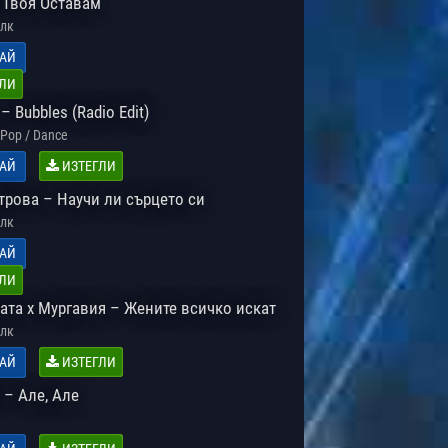
 Твоя Оставам
лк
АЙ
ЛИ
– Bubbles (Radio Edit)
Pop / Dance
АЙ
ИЗТЕГЛИ
трова – Научи ли сърцето си
лк
АЙ
ЛИ
ата x Мургавия – Жените всичко искат
лк
АЙ
ИЗТЕГЛИ
 – Але, Але