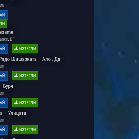
лк
АЙ
ЛИ
Besame
,
Dance
БГ
АЙ
ИЗТЕГЛИ
 Радо Шишарката – Ало , Да
лк
АЙ
ИЗТЕГЛИ
– Буря
лк
АЙ
ИЗТЕГЛИ
а – Улицата
лк
АЙ
ИЗТЕГЛИ