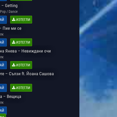
– Getting
Pop / Dance
АЙ
ИЗТЕГЛИ
– Пие ми се
лк
АЙ
ИЗТЕГЛИ
на Янева – Невиждани очи
лк
АЙ
ИЗТЕГЛИ
yre – Сълзи ft. Йоана Сашова
АЙ
ИЗТЕГЛИ
а – Вещица
лк
АЙ