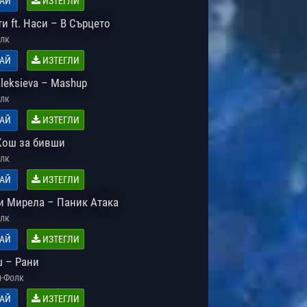
АЙ
ИЗТЕГЛИ
и ft. Наси – В Сърцето
лк
АЙ
ИЗТЕГЛИ
Aleksieva – Mashup
лк
АЙ
ИЗТЕГЛИ
Кош за бивши
лк
АЙ
ИЗТЕГЛИ
и Мирела – Паник Атака
лк
АЙ
ИЗТЕГЛИ
 – Рани
-Фолк
АЙ
ИЗТЕГЛИ