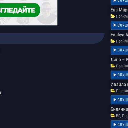
СЛУШ
Ева-Март
Поп-Фо
СЛУШ
Emiliya 
Поп-Фо
СЛУШ
Лина – 
Поп-Фо
СЛУШ
Ивайла 
Поп-Фо
р
СЛУШ
Биляниш
,
БГ
Поп
СЛУШ