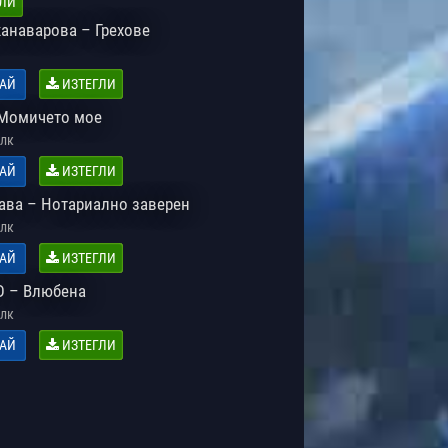
ЛИ
анаварова – Грехове
АЙ
ИЗТЕГЛИ
Момичето мое
лк
АЙ
ИЗТЕГЛИ
ава – Нотариално заверен
лк
АЙ
ИЗТЕГЛИ
D – Влюбена
лк
АЙ
ИЗТЕГЛИ