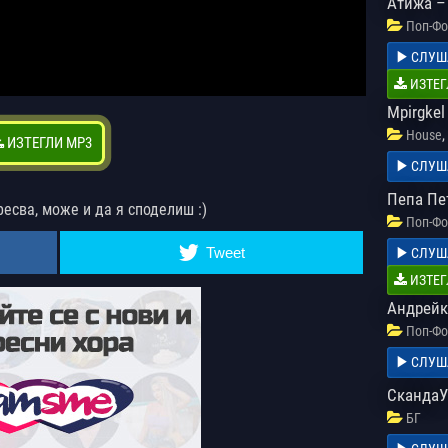
Атижа –
Поп-Фо
СЛУШ
ИЗТЕГ
Mpirgkel 
,
House
ИЗТЕГЛИ MP3
СЛУШ
Пепа Пе
ресва, може и да я споделиш :)
Поп-Фо
Tweet
СЛУШ
ИЗТЕГ
Андрейк
Поп-Фо
СЛУШ
СкандаУ
БГ