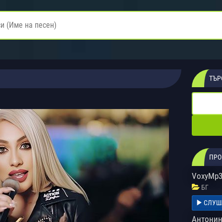
ТЪР
ПРО
VoxyMp3
БГ
СЛУШ
Антонин