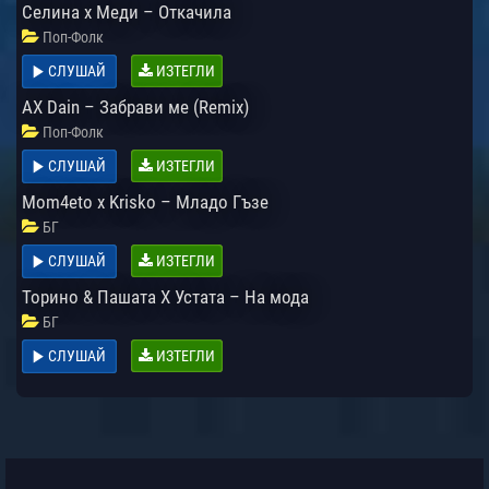
Селина x Меди – Откачила
Поп-Фолк
СЛУШАЙ
ИЗТЕГЛИ
AX Dain – Забрави ме (Remix)
Поп-Фолк
СЛУШАЙ
ИЗТЕГЛИ
Mom4eto x Krisko – Младо Гъзе
БГ
СЛУШАЙ
ИЗТЕГЛИ
Торино & Пашата X Устата – На мода
БГ
СЛУШАЙ
ИЗТЕГЛИ