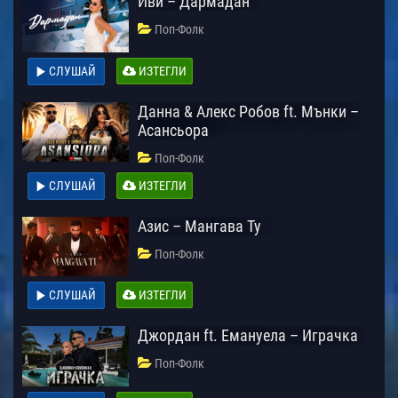
Иви – Дармадан
Поп-Фолк
СЛУШАЙ
ИЗТЕГЛИ
Данна & Алекс Робов ft. Мънки –
Асансьора
Поп-Фолк
СЛУШАЙ
ИЗТЕГЛИ
Азис – Мангава Ту
Поп-Фолк
СЛУШАЙ
ИЗТЕГЛИ
Джордан ft. Емануела – Играчка
Поп-Фолк