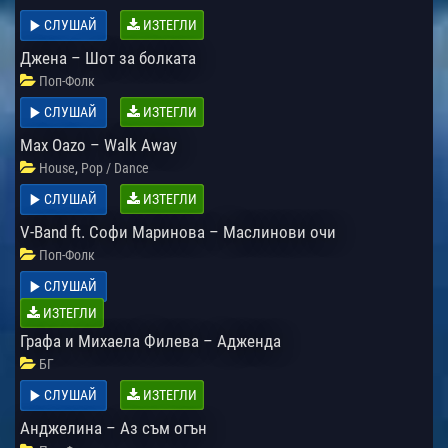
СЛУШАЙ
ИЗТЕГЛИ
Джена – Шот за болката
Поп-Фолк
СЛУШАЙ
ИЗТЕГЛИ
Max Oazo – Walk Away
,
House
Pop / Dance
СЛУШАЙ
ИЗТЕГЛИ
V-Band ft. Софи Маринова – Маслинови очи
Поп-Фолк
СЛУШАЙ
ИЗТЕГЛИ
Графа и Михаела Филева – Адженда
БГ
СЛУШАЙ
ИЗТЕГЛИ
Анджелина – Аз съм огън