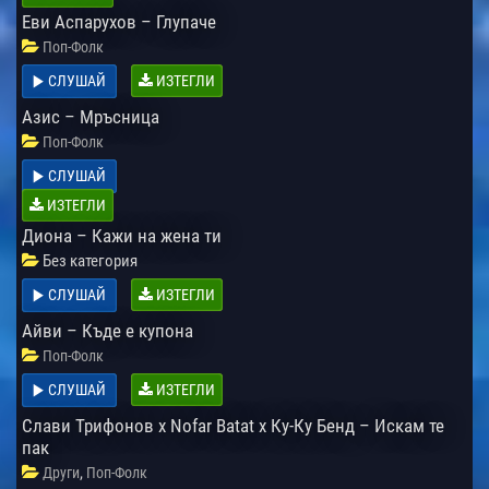
Еви Аспарухов – Глупаче
Поп-Фолк
СЛУШАЙ
ИЗТЕГЛИ
Азис – Мръсница
Поп-Фолк
СЛУШАЙ
ИЗТЕГЛИ
Диона – Кажи на жена ти
Без категория
СЛУШАЙ
ИЗТЕГЛИ
Айви – Къде е купона
Поп-Фолк
СЛУШАЙ
ИЗТЕГЛИ
Слави Трифонов x Nofar Batat x Ку-Ку Бенд – Искам те
пак
,
Други
Поп-Фолк