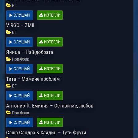
БГ
СЛУШАЙ
ИЗТЕГЛИ
V:RGO – ZMII
БГ
СЛУШАЙ
ИЗТЕГЛИ
Яница – Най-добрата
Поп-Фолк
СЛУШАЙ
ИЗТЕГЛИ
Тита – Момиче проблем
БГ
СЛУШАЙ
ИЗТЕГЛИ
Антонио ft. Емилия – Остави ме, любов
Поп-Фолк
СЛУШАЙ
ИЗТЕГЛИ
Саша Сандра & Хайдин – Тути Фрути