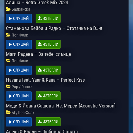
Алиша – Retro Greek Mix 2024
Балканска
СЛУШАЙ
ИЗТЕГЛИ
Стаменова Бейби и Радко – Стотачка на DJ-я
Поп-Фолк
СЛУШАЙ
ИЗТЕГЛИ
Маги Радева – За тебе, слънце
Поп-Фолк
СЛУШАЙ
ИЗТЕГЛИ
Havana feat. Yaar & Kaiia – Perfect Kiss
Pop / Dance
СЛУШАЙ
ИЗТЕГЛИ
Меди & Йоана Сашова -Не, Мерси [Acoustic Version]
,
БГ
Поп-Фолк
СЛУШАЙ
ИЗТЕГЛИ
Алекс & Влади – Любовна Соната