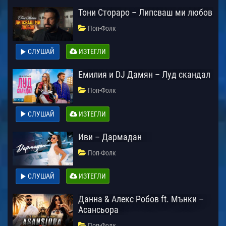
Тони Стораро – Липсваш ми любов
Поп-Фолк
СЛУШАЙ
ИЗТЕГЛИ
Емилия и DJ Дамян – Луд скандал
Поп-Фолк
СЛУШАЙ
ИЗТЕГЛИ
Иви – Дармадан
Поп-Фолк
СЛУШАЙ
ИЗТЕГЛИ
Данна & Алекс Робов ft. Мънки –
Асансьора
Поп-Фолк