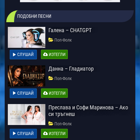
ПОДОБНИ ПЕСНИ
Галена – CHATGPT
Поп-Фолк
СЛУШАЙ
ИЗТЕГЛИ
Данна – Гладиатор
Поп-Фолк
СЛУШАЙ
ИЗТЕГЛИ
Преслава и Софи Маринова – Ако
си тръгнеш
Поп-Фолк
СЛУШАЙ
ИЗТЕГЛИ