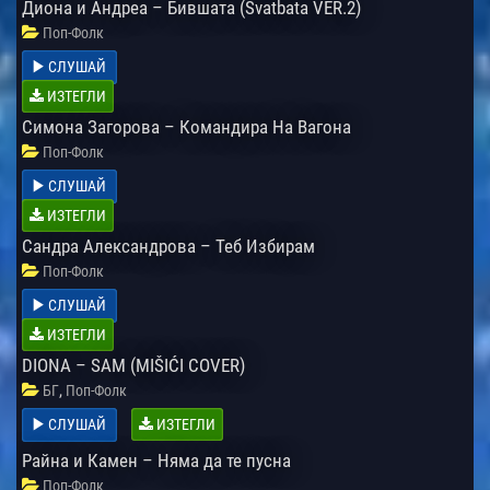
Диона и Андреа – Бившата (Svatbata VER.2)
Поп-Фолк
СЛУШАЙ
ИЗТЕГЛИ
Симона Загорова – Командира На Вагона
Поп-Фолк
СЛУШАЙ
ИЗТЕГЛИ
Сандра Александрова – Теб Избирам
Поп-Фолк
СЛУШАЙ
ИЗТЕГЛИ
DIONA – SAM (MIŠIĆI COVER)
,
БГ
Поп-Фолк
СЛУШАЙ
ИЗТЕГЛИ
Райна и Камен – Няма да те пусна
Поп-Фолк