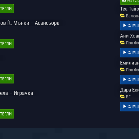
Tea Tairo
ТЕГЛИ
Балкан
ов ft. Мънки – Асансьора
СЛУШ
Ани Хоан
Поп-Фо
ТЕГЛИ
СЛУШ
Емилиан
Поп-Фо
ТЕГЛИ
СЛУШ
Дара Ек
ела – Играчка
БГ
СЛУШ
ТЕГЛИ