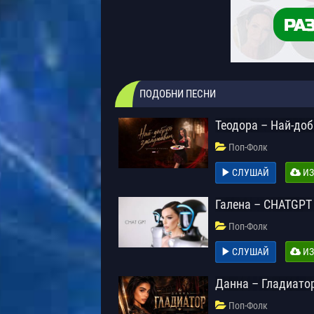
ПОДОБНИ ПЕСНИ
Теодора – Най-до
Поп-Фолк
СЛУШАЙ
ИЗ
Галена – CHATGPT
Поп-Фолк
СЛУШАЙ
ИЗ
Данна – Гладиато
Поп-Фолк