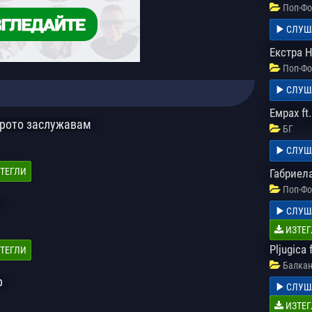
Поп-Фо
СЛУШ
Екстра 
Поп-Фо
СЛУШ
Емрах ft
брото заслужавам
БГ
СЛУШ
ТЕГЛИ
Габриела
Поп-Фо
СЛУШ
ИЗТЕГ
Pljugica 
ТЕГЛИ
Балкан
р
СЛУШ
ИЗТЕГ