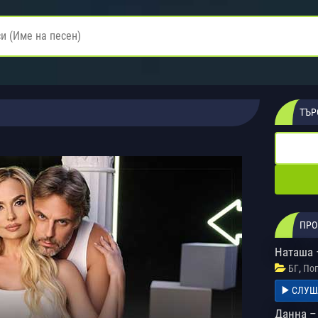
ТЪР
ПРО
Наташа 
,
БГ
Поп
СЛУШ
Данна –