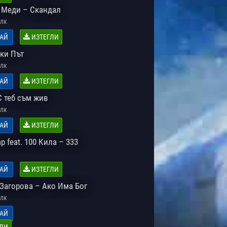
x Меди – Скандал
лк
АЙ
ИЗТЕГЛИ
еки Път
лк
АЙ
ИЗТЕГЛИ
С теб съм жив
лк
АЙ
ИЗТЕГЛИ
ap feat. 100 Кила – 333
АЙ
ИЗТЕГЛИ
Загорова – Ако Има Бог
лк
АЙ
ЛИ