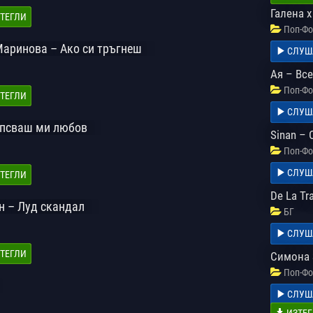
Галена 
ТЕГЛИ
Поп-Фо
Маринова – Ако си тръгнеш
СЛУШ
Ая – Вс
Поп-Фо
ТЕГЛИ
СЛУШ
ипсваш ми любов
Sinan – 
Поп-Фо
СЛУШ
ТЕГЛИ
De La Tr
н – Луд скандал
БГ
СЛУШ
ТЕГЛИ
Симона 
Поп-Фо
СЛУШ
ИЗТЕГ