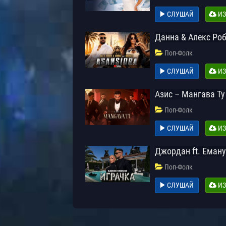
СЛУШАЙ
ИЗ
Данна & Алекс Роб
Поп-Фолк
СЛУШАЙ
ИЗ
Азис – Мангава Ту
Поп-Фолк
СЛУШАЙ
ИЗ
Джордан ft. Еману
Поп-Фолк
СЛУШАЙ
ИЗ