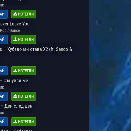
лк
АЙ
ИЗТЕГЛИ
ever Leave You
Pop / Dance
АЙ
ИЗТЕГЛИ
s – Хубаво ми става Х2 (ft. Sando &
АЙ
ИЗТЕГЛИ
– Сънувай ме
лк
АЙ
ИЗТЕГЛИ
 – Ден след ден
лк
АЙ
ИЗТЕГЛИ