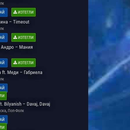
лк
АЙ
ИЗТЕГЛИ
Нина – Timeout
лк
АЙ
ИЗТЕГЛИ
. Андро – Мания
АЙ
ИЗТЕГЛИ
 ft. Меди – Габриела
лк
АЙ
ЛИ
ft. Bilyanish – Davaj, Davaj
,
ска
Поп-Фолк
АЙ
ЛИ