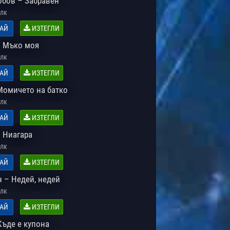
обов – Забравен
лк
АЙ
ИЗТЕГЛИ
– Мъко моя
лк
АЙ
ИЗТЕГЛИ
Момичето на батко
лк
АЙ
ИЗТЕГЛИ
 Ниагара
лк
АЙ
ИЗТЕГЛИ
 – Недей, недей
лк
АЙ
ИЗТЕГЛИ
Къде е купона