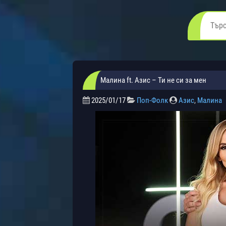
Малина ft. Азис – Ти не си за мен
2025/01/17
Поп-Фолк
Азис
,
Малина