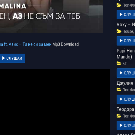
Поп-Фо
СЛУШ
Voxy – N
,
House
СЛУШ
 ft. Азис – Ти не си за мен
Mp3 Download
Papi Han
Mando)
СЛУШАЙ
БГ
СЛУШ
Джулия 
Поп-Фо
СЛУШ
Теодора
Поп-Фо
СЛУШ