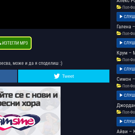
Алекс Р
Поп-Фо
СЛУШ
Галена 
Поп-Фо
ИЗТЕГЛИ MP3
СЛУШ
Крум – 
Поп-Фо
ресва, може и да я споделиш :)
СЛУШ
Tweet
Симон –
Поп-Фо
СЛУШ
Джордан
Поп-Фо
СЛУШ
Айви – 