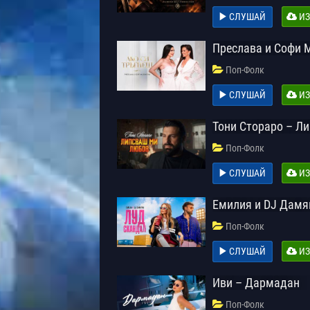
СЛУШАЙ
ИЗ
Преслава и Софи 
Поп-Фолк
СЛУШАЙ
ИЗ
Тони Стораро – Л
Поп-Фолк
СЛУШАЙ
ИЗ
Емилия и DJ Дамя
Поп-Фолк
СЛУШАЙ
ИЗ
Иви – Дармадан
Поп-Фолк