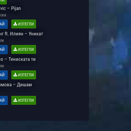
vic – Pijan
ска
АЙ
ИЗТЕГЛИ
г ft. Илиян – Уникат
лк
АЙ
ИЗТЕГЛИ
о – Тениската ти
лк
АЙ
ИЗТЕГЛИ
имова – Дишам
АЙ
ИЗТЕГЛИ