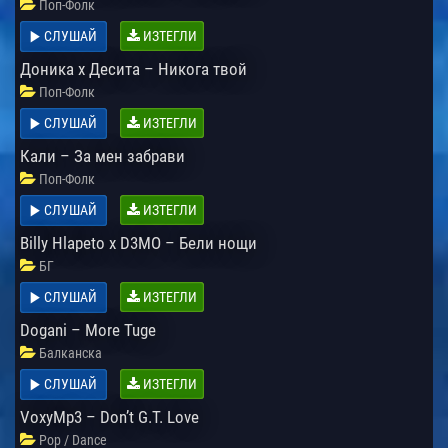
Поп-Фолк
СЛУШАЙ
ИЗТЕГЛИ
Доника х Десита – Никога твой
Поп-Фолк
СЛУШАЙ
ИЗТЕГЛИ
Кали – За мен забрави
Поп-Фолк
СЛУШАЙ
ИЗТЕГЛИ
Billy Hlapeto x D3MO – Бели нощи
БГ
СЛУШАЙ
ИЗТЕГЛИ
Dogani – More Tuge
Балканска
СЛУШАЙ
ИЗТЕГЛИ
VoxyMp3 – Don’t G.T. Love
Pop / Dance