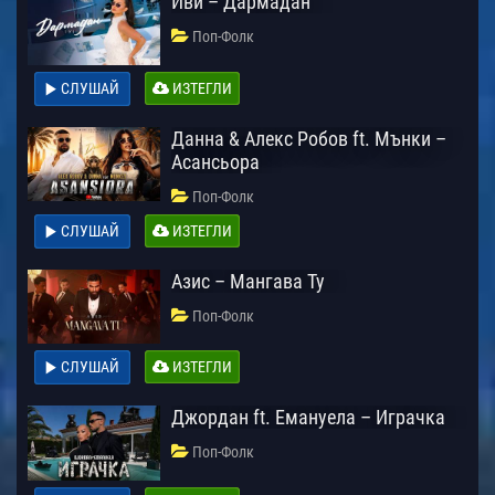
Иви – Дармадан
Поп-Фолк
СЛУШАЙ
ИЗТЕГЛИ
Данна & Алекс Робов ft. Мънки –
Асансьора
Поп-Фолк
СЛУШАЙ
ИЗТЕГЛИ
Азис – Мангава Ту
Поп-Фолк
СЛУШАЙ
ИЗТЕГЛИ
Джордан ft. Емануела – Играчка
Поп-Фолк