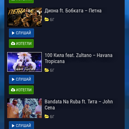
Диона ft. Бобката – Петна
БГ
СЛУШАЙ
ИЗТЕГЛИ
100 Кила feat. Zultano – Havana
Tropicana
БГ
СЛУШАЙ
ИЗТЕГЛИ
Bandata Na Ruba ft. Тита – John
Cena
БГ
СЛУШАЙ