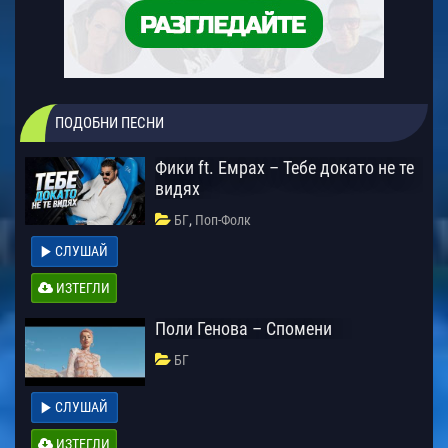
ПОДОБНИ ПЕСНИ
Фики ft. Емрах – Тебе докато не те
видях
,
БГ
Поп-Фолк
СЛУШАЙ
ИЗТЕГЛИ
Поли Генова – Спомени
БГ
СЛУШАЙ
ИЗТЕГЛИ