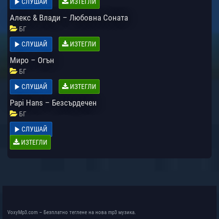
СЛУШАЙ
ИЗТЕГЛИ
Алекс & Влади – Любовна Соната
БГ
СЛУШАЙ
ИЗТЕГЛИ
Миро – Огън
БГ
СЛУШАЙ
ИЗТЕГЛИ
Papi Hans – Безсърдечен
БГ
СЛУШАЙ
ИЗТЕГЛИ
VoxyMp3.com – Безплатно теглене на нова mp3 музика.