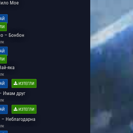
Мило Мое
АЙ
ЛИ
о – Бонбон
лк
АЙ
ЛИ
Най-яка
лк
АЙ
ИЗТЕГЛИ
– Имам друг
лк
АЙ
ИЗТЕГЛИ
 – Неблагодарна
лк