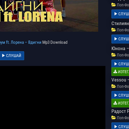
Поп-Фо
СЛУШ
Стилиян
Поп-Фо
СЛУШ
рум ft. Лорена – Вдигни
Mp3 Download
Юнона 
Поп-Фо
СЛУШАЙ
СЛУШ
ИЗТЕГ
Vessou 
Поп-Фо
СЛУШ
ИЗТЕГ
Радост 
Поп-Фо
СЛУШ