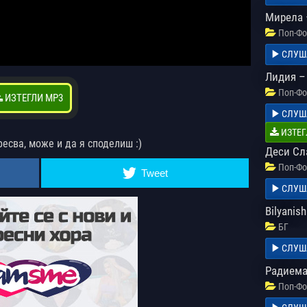
Мирела 
Поп-Фо
СЛУШ
Лидия –
Поп-Фо
ИЗТЕГЛИ MP3
СЛУШ
ИЗТЕГ
ресва, може и да я споделиш :)
Деси Сла
Поп-Фо
Tweet
СЛУШ
Bilyanis
БГ
СЛУШ
Радиема
Поп-Фо