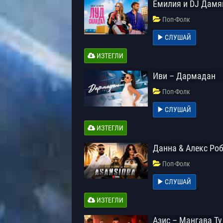
Емилия и DJ Дамя
Поп-Фолк
СЛУШАЙ
ИЗТЕГЛИ
Иви – Дармадан
Поп-Фолк
СЛУШАЙ
ИЗТЕГЛИ
Данна & Алекс Роб
Поп-Фолк
СЛУШАЙ
ИЗТЕГЛИ
Азис – Мангава Ту