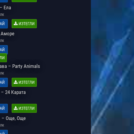
– Ела
лк
АЙ
ИЗТЕГЛИ
 Аморе
лк
АЙ
ЛИ
ва – Party Animals
лк
АЙ
ИЗТЕГЛИ
h – 24 Карата
АЙ
ИЗТЕГЛИ
 – Още, Още
лк