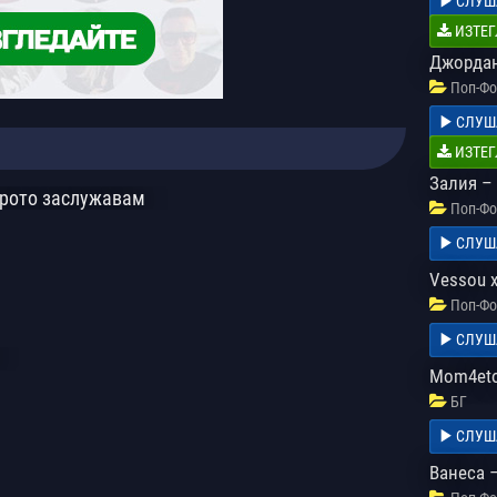
СЛУШ
ИЗТЕГ
Джордан
Поп-Фо
СЛУШ
ИЗТЕГ
Залия –
брото заслужавам
Поп-Фо
СЛУШ
Vessou 
Поп-Фо
СЛУШ
Mom4eto 
БГ
СЛУШ
Ванеса 