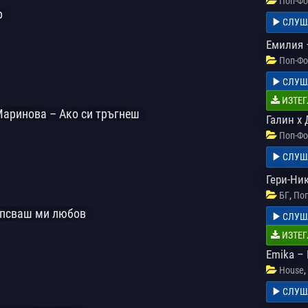
Поп-Фо
р
СЛУШ
Емилия 
Поп-Фо
СЛУШ
ИЗТЕГ
Маринова – Ако си тръгнеш
Галин х
Поп-Фо
СЛУШ
Гери-Ни
,
БГ
Поп
ипсваш ми любов
СЛУШ
ИЗТЕГ
Emika – 
,
House
СЛУШ