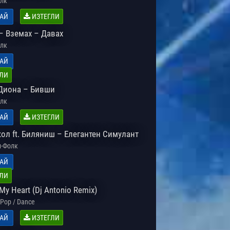
лк
АЙ
ИЗТЕГЛИ
– Вземах – Давах
лк
АЙ
ЛИ
 Диона – Бивши
лк
АЙ
ИЗТЕГЛИ
кол ft. Биляниш – Елегантен Симулант
-Фолк
АЙ
ЛИ
My Heart (Dj Antonio Remix)
Pop / Dance
АЙ
ИЗТЕГЛИ