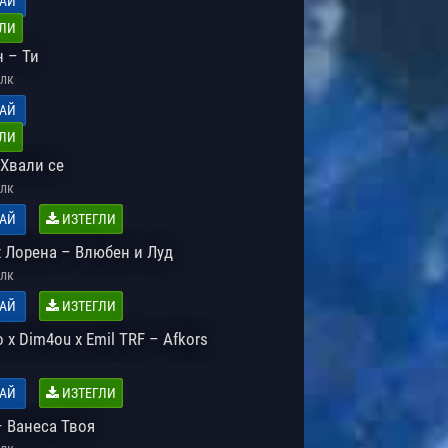
АЙ
ЛИ
 – Ти
лк
АЙ
ЛИ
 Хвали се
лк
АЙ
ИЗТЕГЛИ
x Лорена – Влюбен и Луд
лк
АЙ
ИЗТЕГЛИ
x Dim4ou x Emil TRF – Afkors
АЙ
ИЗТЕГЛИ
– Ванеса Твоя