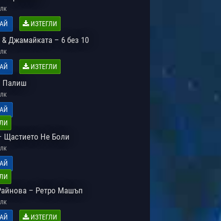
лк
АЙ
ИЗТЕГЛИ
 & Джамайката – 6 без 10
лк
АЙ
ИЗТЕГЛИ
– Палиш
лк
АЙ
ЛИ
– Щастието Не Боли
лк
АЙ
ЛИ
Райнова – Ретро Машъп
лк
АЙ
ИЗТЕГЛИ