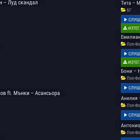
н – Луд скандал
Тита – 
БГ
СЛУШ
ИЗТЕГ
Емилиан
Поп-Фо
СЛУШ
ИЗТЕГ
Бони – 
Поп-Фо
СЛУШ
ов ft. Мънки – Асансьора
Анелия 
Поп-Фо
СЛУШ
Антонио
Поп-Фо