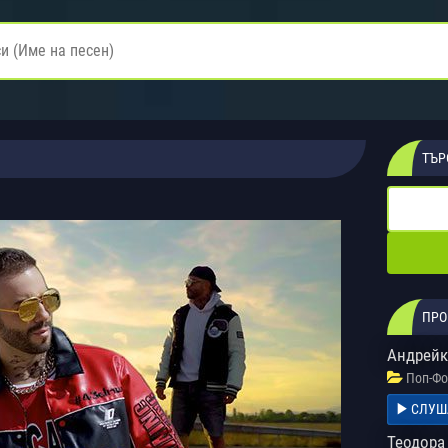
ТЪР
ПРО
Андрейк
Поп-Фо
СЛУШ
Теодора