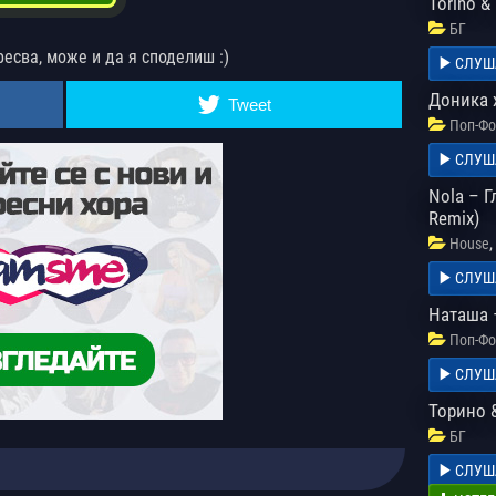
Torino &
БГ
ресва, може и да я споделиш :)
СЛУШ
Доника 
Tweet
Поп-Фо
СЛУШ
Nola – Г
Remix)
,
House
СЛУШ
Наташа 
Поп-Фо
СЛУШ
Торино 
БГ
СЛУШ