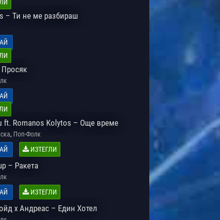
ЛИ
s – Ти не ме разбираш
АЙ
ЛИ
 Просяк
лк
АЙ
ЛИ
 ft. Romanos Kolytos – Още време
,
ска
Поп-Фолк
АЙ
ИЗТЕГЛИ
up – Ракета
лк
АЙ
ИЗТЕГЛИ
ойд х Андреас – Един Хотел
лк