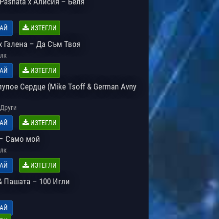
 Pashata x Алисия – Беля
АЙ
ИЗТЕГЛИ
х Галена – Да Съм Твоя
лк
АЙ
ИЗТЕГЛИ
лупое Сердце (Mike Tsoff & German Avny
Други
АЙ
ИЗТЕГЛИ
– Само мой
лк
АЙ
ИЗТЕГЛИ
& Пашата – 100 Игли
АЙ