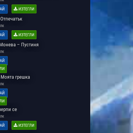
АЙ
ИЗТЕГЛИ
 Отпечатък
лк
АЙ
ИЗТЕГЛИ
Монева – Пустиня
лк
АЙ
ЛИ
 Моята грешка
лк
АЙ
ЛИ
черпи се
лк
АЙ
ИЗТЕГЛИ