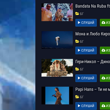
Bandata Na Ruba ft
БГ
СЛУШАЙ
ИЗ
Мона и Любо Киро
БГ
СЛУШАЙ
ИЗ
Гери-Никол – Дин
БГ
СЛУШАЙ
ИЗ
Papi Hans – Ти не
БГ
СЛУШАЙ
ИЗ