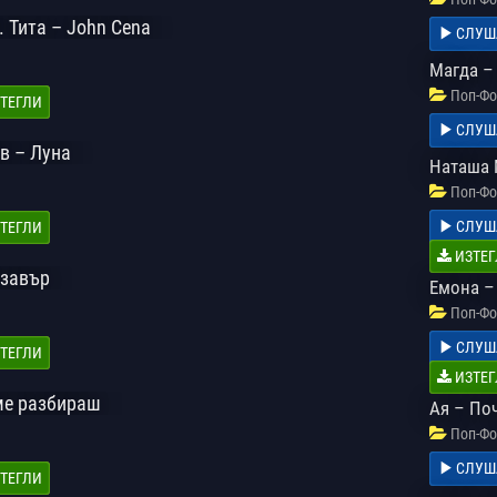
. Тита – John Cena
СЛУШ
Магда –
Поп-Фо
ТЕГЛИ
СЛУШ
в – Луна
Наташа 
Поп-Фо
СЛУШ
ТЕГЛИ
ИЗТЕГ
озавър
Емона –
Поп-Фо
СЛУШ
ТЕГЛИ
ИЗТЕГ
 ме разбираш
Ая – По
Поп-Фо
СЛУШ
ТЕГЛИ