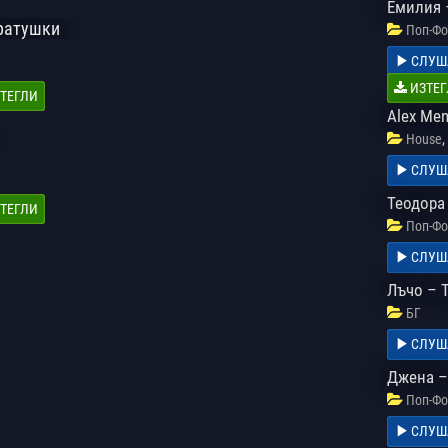
Емилия 
Братушки
Поп-Фо
СЛУШ
ИЗТЕГ
ТЕГЛИ
Alex Me
,
House
СЛУШ
Теодора
ТЕГЛИ
Поп-Фо
СЛУШ
Лъчо – Т
БГ
СЛУШ
Джена –
Поп-Фо
СЛУШ