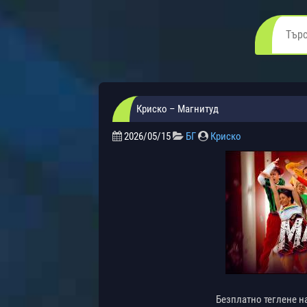
Криско – Магнитуд
2026/05/15
БГ
Криско
Безплатно теглене н