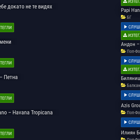
ИЗТЕГ
ебе докато не те видях
Papi Han
БГ
СЛУШ
ТЕГЛИ
ИЗТЕГ
омени
Андон –
Поп-Фо
СЛУШ
ТЕГЛИ
ИЗТЕГ
 – Петна
Биляниш
Балкан
СЛУШ
ТЕГЛИ
Azis Gro
tano – Havana Tropicana
Поп-Фо
СЛУШ
Илиян Б
ТЕГЛИ
Поп-Фо