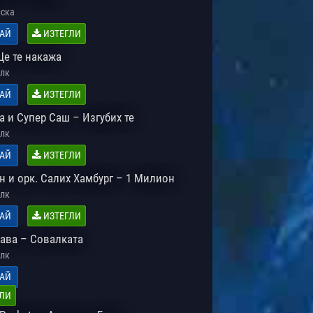
ска
АЙ
ИЗТЕГЛИ
Ще те накажа
лк
АЙ
ИЗТЕГЛИ
 и Супер Саш – Изгубих те
лк
АЙ
ИЗТЕГЛИ
н и орк. Салих Хамбург – 1 Милион
лк
АЙ
ИЗТЕГЛИ
ава – Совалката
лк
АЙ
ЛИ