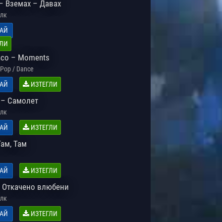
– Вземах – Давах
лк
АЙ
ЛИ
nco – Moments
Pop / Dance
АЙ
ИЗТЕГЛИ
 – Самолет
лк
АЙ
ИЗТЕГЛИ
ам, Там
АЙ
ИЗТЕГЛИ
 Откачено влюбени
лк
АЙ
ИЗТЕГЛИ