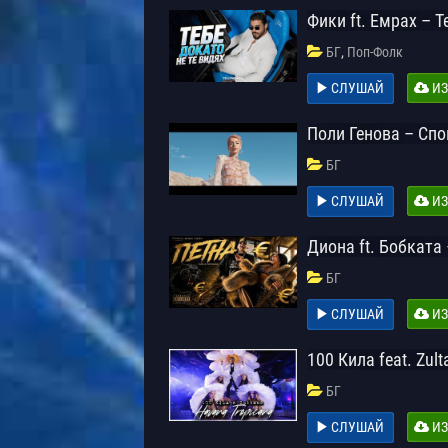
Фики ft. Емрах – Т
,
БГ
Поп-Фолк
СЛУШАЙ
ИЗ
Поли Генова – Сп
БГ
СЛУШАЙ
ИЗ
Диона ft. Бобката
БГ
СЛУШАЙ
ИЗ
100 Кила feat. Zul
БГ
СЛУШАЙ
ИЗ