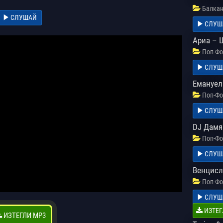
Балкан
СЛУШАЙ
СЛУШ
Ариа – 
Поп-Фо
СЛУШ
Емануела
Поп-Фо
СЛУШ
DJ Дамя
Поп-Фо
СЛУШ
Венцисл
Поп-Фо
СЛУШ
ИЗТЕГ
ИЗТЕГЛИ MP3