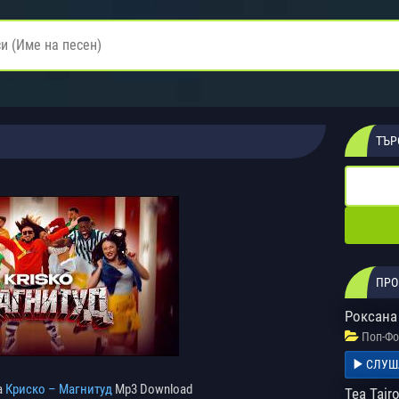
ТЪР
ПРО
Роксана
Поп-Фо
СЛУШ
а
Криско – Магнитуд
Mp3 Download
Tea Tair