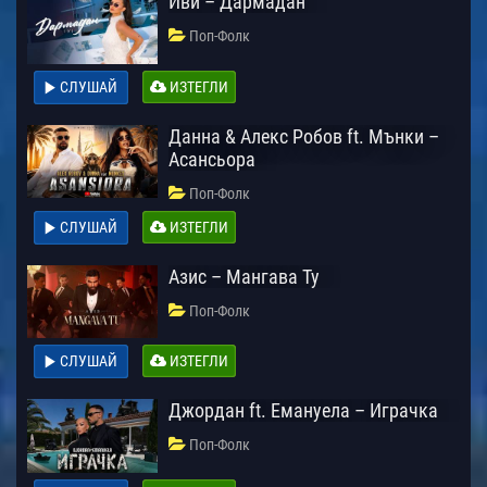
Иви – Дармадан
Поп-Фолк
СЛУШАЙ
ИЗТЕГЛИ
Данна & Алекс Робов ft. Мънки –
Асансьора
Поп-Фолк
СЛУШАЙ
ИЗТЕГЛИ
Азис – Мангава Ту
Поп-Фолк
СЛУШАЙ
ИЗТЕГЛИ
Джордан ft. Емануела – Играчка
Поп-Фолк