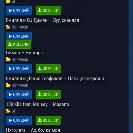
БГ
СЛУШАЙ
ИЗТЕГЛИ
Емилия и DJ Дамян – Луд скандал
Поп-Фолк
СЛУШАЙ
ИЗТЕГЛИ
Симон – Ниагара
Поп-Фолк
СЛУШАЙ
ИЗТЕГЛИ
Емилия и Денис Теофиков – Пак ще се броиш
Поп-Фолк
СЛУШАЙ
ИЗТЕГЛИ
100 Kila feat. Moisey – Мазало
БГ
СЛУШАЙ
ИЗТЕГЛИ
Няголета – Ах, болка моя