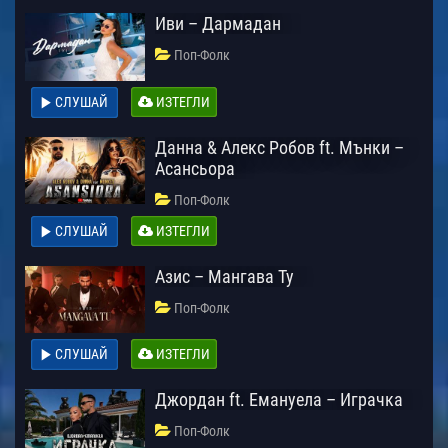
Иви – Дармадан
Поп-Фолк
СЛУШАЙ
ИЗТЕГЛИ
Данна & Алекс Робов ft. Мънки –
Асансьора
Поп-Фолк
СЛУШАЙ
ИЗТЕГЛИ
Азис – Мангава Ту
Поп-Фолк
СЛУШАЙ
ИЗТЕГЛИ
Джордан ft. Емануела – Играчка
Поп-Фолк