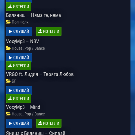
ИЗТЕГЛИ
Биляниш – Няма те, няма
Поп-Фолк
СЛУШАЙ
ИЗТЕГЛИ
VoxyMp3 – NBV
,
House
Pop / Dance
СЛУШАЙ
ИЗТЕГЛИ
VRGO ft. Лидия – Твоята Любов
БГ
СЛУШАЙ
ИЗТЕГЛИ
VoxyMp3 – Mind
,
House
Pop / Dance
СЛУШАЙ
ИЗТЕГЛИ
Яница x Биляниш – Сипвай