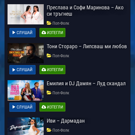
Преслава и Софи Маринова – Ако
си тръгнеш
Поп-Фолк
СЛУШАЙ
ИЗТЕГЛИ
Тони Стораро – Липсваш ми любов
Поп-Фолк
СЛУШАЙ
ИЗТЕГЛИ
Емилия и DJ Дамян – Луд скандал
Поп-Фолк
СЛУШАЙ
ИЗТЕГЛИ
Иви – Дармадан
Поп-Фолк