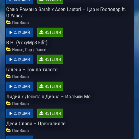
Сашо Роман x Sarah x Asen Lautari – Цар и Господар ft.
G.Yanev
Поп-Фолк
СЛУШАЙ
ИЗТЕГЛИ
B.H. (VoxyMp3 Edit)
,
House
Pop / Dance
СЛУШАЙ
ИЗТЕГЛИ
Галена – Ток по тялото
Поп-Фолк
СЛУШАЙ
ИЗТЕГЛИ
Лидия х Десита х Диона – Излъжи Ме
Поп-Фолк
СЛУШАЙ
ИЗТЕГЛИ
Деси Слава – Прежалих те
Поп-Фолк