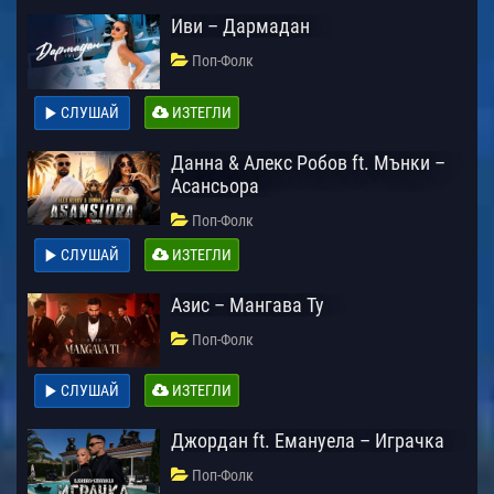
Иви – Дармадан
Поп-Фолк
СЛУШАЙ
ИЗТЕГЛИ
Данна & Алекс Робов ft. Мънки –
Асансьора
Поп-Фолк
СЛУШАЙ
ИЗТЕГЛИ
Азис – Мангава Ту
Поп-Фолк
СЛУШАЙ
ИЗТЕГЛИ
Джордан ft. Емануела – Играчка
Поп-Фолк