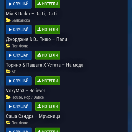
СЛУШАЙ
ИЗТЕГЛИ
Mia & Darko – Da Li, Da Li
Балканска
СЛУШАЙ
ИЗТЕГЛИ
Джорджия & DJ Тишо – Пали
Поп-Фолк
СЛУШАЙ
ИЗТЕГЛИ
Торино & Пашата X Устата – На мода
БГ
СЛУШАЙ
ИЗТЕГЛИ
VoxyMp3 – Believer
,
House
Pop / Dance
СЛУШАЙ
ИЗТЕГЛИ
Саша Сандра – Мръсница
Поп-Фолк
СЛУШАЙ
ИЗТЕГЛИ