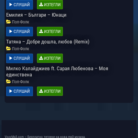
СЛУШАЙ
ИЗТЕГЛИ
Емилия – Българи – Юнаци
Поп-Фолк
СЛУШАЙ
ИЗТЕГЛИ
Татяна – Добре дошла, любов (Remix)
Поп-Фолк
СЛУШАЙ
ИЗТЕГЛИ
Милко Калайджиев ft. Сарая Любенова – Моя
единствена
Поп-Фолк
СЛУШАЙ
ИЗТЕГЛИ
VoxyMp3.com – Безплатно теглене на нова mp3 музика.