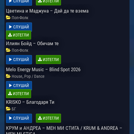
СЛУШАЙ
ИЗТЕГЛИ
Цветина и Маджуна – Дай да те взема
Поп-Фолк
СЛУШАЙ
ИЗТЕГЛИ
Илиян Бойд – Обичам те
Поп-Фолк
СЛУШАЙ
ИЗТЕГЛИ
Melo Energy Music – Blind Spot 2026
,
House
Pop / Dance
СЛУШАЙ
ИЗТЕГЛИ
KRISKO – Благодаря Ти
БГ
СЛУШАЙ
ИЗТЕГЛИ
КРУМ и АНДРЕА – МЕН МИ СТИГА / KRUM & ANDREA –
MEN MI STIGA