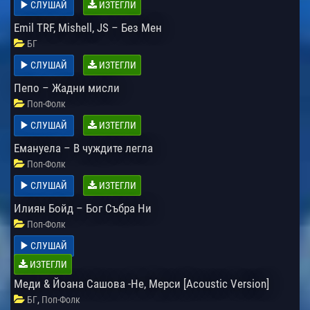
СЛУШАЙ
ИЗТЕГЛИ
Emil TRF, Mishell, JS – Без Мен
БГ
СЛУШАЙ
ИЗТЕГЛИ
Пепо – Жадни мисли
Поп-Фолк
СЛУШАЙ
ИЗТЕГЛИ
Емануела – В чуждите легла
Поп-Фолк
СЛУШАЙ
ИЗТЕГЛИ
Илиян Бойд – Бог Събра Ни
Поп-Фолк
СЛУШАЙ
ИЗТЕГЛИ
Меди & Йоана Сашова -Не, Мерси [Acoustic Version]
,
БГ
Поп-Фолк