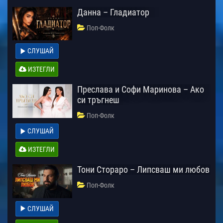
Данна – Гладиатор
Поп-Фолк
СЛУШАЙ
ИЗТЕГЛИ
Преслава и Софи Маринова – Ако
си тръгнеш
Поп-Фолк
СЛУШАЙ
ИЗТЕГЛИ
Тони Стораро – Липсваш ми любов
Поп-Фолк
СЛУШАЙ