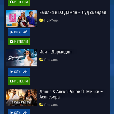
ИЗТЕГЛИ
Емилия и DJ Дамян – Луд скандал
Поп-Фолк
СЛУШАЙ
ИЗТЕГЛИ
Иви – Дармадан
Поп-Фолк
СЛУШАЙ
ИЗТЕГЛИ
Данна & Алекс Робов ft. Мънки –
Асансьора
Поп-Фолк
СЛУШАЙ