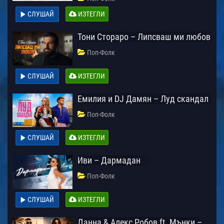
СЛУШАЙ
ИЗТЕГЛИ
Тони Стораро – Липсваш ми любов
Поп-Фолк
СЛУШАЙ
ИЗТЕГЛИ
Емилия и DJ Дамян – Луд скандал
Поп-Фолк
СЛУШАЙ
ИЗТЕГЛИ
Иви – Дармадан
Поп-Фолк
СЛУШАЙ
ИЗТЕГЛИ
Данна & Алекс Робов ft. Мънки –