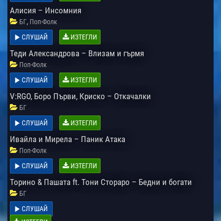
Алисия – Инсомния
,
БГ
Поп-Фолк
СЛУШАЙ
ИЗТЕГЛИ
Теди Александрова – Влизам и гърмя
Поп-Фолк
СЛУШАЙ
ИЗТЕГЛИ
V:RGO, Боро Първи, Криско – Откачалки
БГ
СЛУШАЙ
ИЗТЕГЛИ
Ивайла и Мирела – Паник Атака
Поп-Фолк
СЛУШАЙ
ИЗТЕГЛИ
Торино & Пашата ft. Тони Стораро – Бедни и богати
БГ
СЛУШАЙ