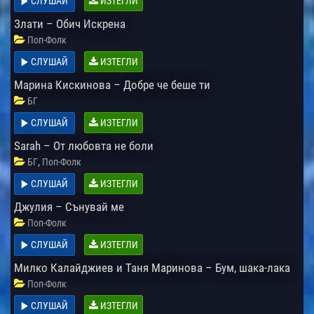
СЛУШАЙ
ИЗТЕГЛИ
Злати – Обич Искрена
Поп-Фолк
СЛУШАЙ
ИЗТЕГЛИ
Марина Кискинова – Добре че беше ти
БГ
СЛУШАЙ
ИЗТЕГЛИ
Sarah – От любовта не боли
,
БГ
Поп-Фолк
СЛУШАЙ
ИЗТЕГЛИ
Джулия – Сънувай ме
Поп-Фолк
СЛУШАЙ
ИЗТЕГЛИ
Милко Калайджиев и Таня Маринова – Бум, шака-лака
Поп-Фолк
СЛУШАЙ
ИЗТЕГЛИ