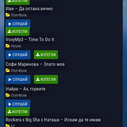
ИЗТЕГЛИ
Иви – Да остана вечно
Поп-Фолк
СЛУШАЙ
ИЗТЕГЛИ
VoxyMp3 – Time To Do It
House
СЛУШАЙ
ИЗТЕГЛИ
Софи Маринова – Злато мое
Поп-Фолк
СЛУШАЙ
ИЗТЕГЛИ
Найра – Ах, горките
Поп-Фолк
СЛУШАЙ
ИЗТЕГЛИ
Rockera x Big Sha x Наташа – Искам да те имам
БГ