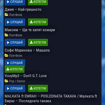
СЛУШАЙ
ИЗТЕГЛИ
Джия – Най-грешното
Поп-Фолк
СЛУШАЙ
ИЗТЕГЛИ
Максим – Ще те хапят комари
Поп-Фолк
СЛУШАЙ
ИЗТЕГЛИ
Софи Маринова – Машала
Поп-Фолк
СЛУШАЙ
ИЗТЕГЛИ
VoxyMp3 – Don’t G.T. Love
Pop / Dance
СЛУШАЙ
ИЗТЕГЛИ
MALKATA ft EMRAH – POSLEDNATA TAKAVA / Малката ft
Емрах – Последната такава