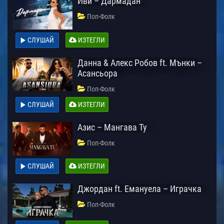
Иви – Дармадан
Поп-Фолк
СЛУШАЙ
ИЗТЕГЛИ
Данна & Алекс Робов ft. Мънки –
Асансьора
Поп-Фолк
СЛУШАЙ
ИЗТЕГЛИ
Азис – Мангава Ту
Поп-Фолк
СЛУШАЙ
ИЗТЕГЛИ
Джордан ft. Емануела – Играчка
Поп-Фолк