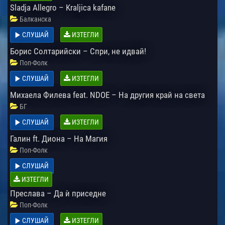
Sladja Allegro – Kraljica kafane
Балканска
СЛУШАЙ
ИЗТЕГЛИ
Борис Солтарийски – Спри, не идвай!
Поп-Фолк
СЛУШАЙ
ИЗТЕГЛИ
Михаела Филева feat. NDOE – На другия край на света
БГ
СЛУШАЙ
ИЗТЕГЛИ
Галин ft. Диона – На Магия
Поп-Фолк
СЛУШАЙ
ИЗТЕГЛИ
Преслава – Да ѝ приседне
Поп-Фолк
СЛУШАЙ
ИЗТЕГЛИ