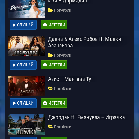
Иви – Дармадан
Поп-Фолк
СЛУШАЙ
ИЗТЕГЛИ
Данна & Алекс Робов ft. Мънки –
Асансьора
Поп-Фолк
СЛУШАЙ
ИЗТЕГЛИ
Азис – Мангава Ту
Поп-Фолк
СЛУШАЙ
ИЗТЕГЛИ
Джордан ft. Емануела – Играчка
Поп-Фолк