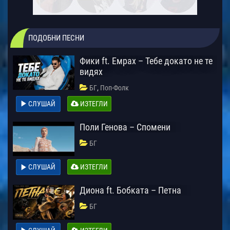
ПОДОБНИ ПЕСНИ
Фики ft. Емрах – Тебе докато не те
видях
,
БГ
Поп-Фолк
СЛУШАЙ
ИЗТЕГЛИ
Поли Генова – Спомени
БГ
СЛУШАЙ
ИЗТЕГЛИ
Диона ft. Бобката – Петна
БГ