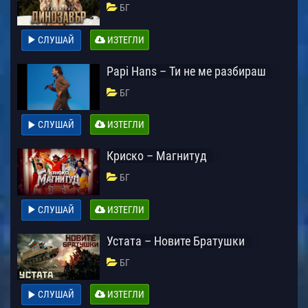
БГ
СЛУШАЙ
ИЗТЕГЛИ
Papi Hans – Ти не ме разбираш
БГ
СЛУШАЙ
ИЗТЕГЛИ
Криско – Магнитуд
БГ
СЛУШАЙ
ИЗТЕГЛИ
Устата – Новите Братушки
БГ
СЛУШАЙ
ИЗТЕГЛИ