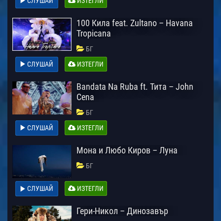
СЛУШАЙ
ИЗТЕГЛИ
100 Кила feat. Zultano – Havana
Tropicana
БГ
СЛУШАЙ
ИЗТЕГЛИ
Bandata Na Ruba ft. Тита – John
Cena
БГ
СЛУШАЙ
ИЗТЕГЛИ
Мона и Любо Киров – Луна
БГ
СЛУШАЙ
ИЗТЕГЛИ
Гери-Никол – Динозавър