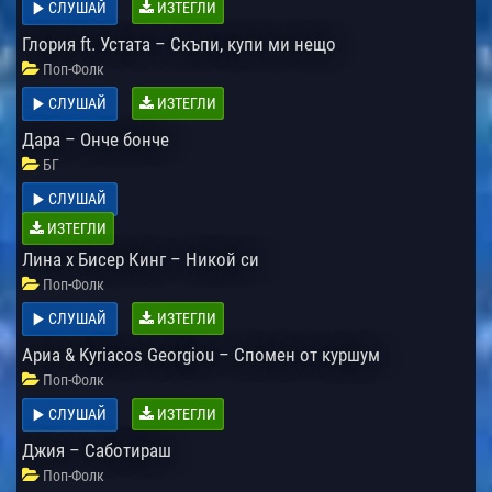
СЛУШАЙ
ИЗТЕГЛИ
Глория ft. Устата – Скъпи, купи ми нещо
Поп-Фолк
СЛУШАЙ
ИЗТЕГЛИ
Дара – Онче бонче
БГ
СЛУШАЙ
ИЗТЕГЛИ
Лина х Бисер Кинг – Никой си
Поп-Фолк
СЛУШАЙ
ИЗТЕГЛИ
Ариа & Kyriacos Georgiou – Спомен от куршум
Поп-Фолк
СЛУШАЙ
ИЗТЕГЛИ
Джия – Саботираш
Поп-Фолк