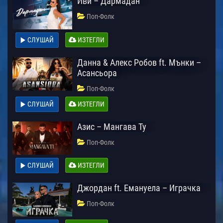
Иви – Дармадан
Поп-Фолк
СЛУШАЙ
ИЗТЕГЛИ
Данна & Алекс Робов ft. Мънки –
Асансьора
Поп-Фолк
СЛУШАЙ
ИЗТЕГЛИ
Азис – Мангава Ту
Поп-Фолк
СЛУШАЙ
ИЗТЕГЛИ
Джордан ft. Емануела – Играчка
Поп-Фолк