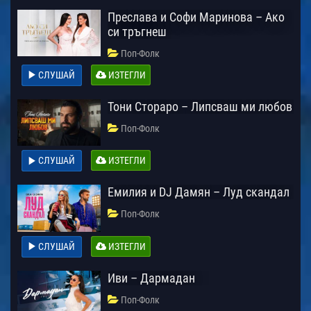
Преслава и Софи Маринова – Ако
си тръгнеш
Поп-Фолк
СЛУШАЙ
ИЗТЕГЛИ
Тони Стораро – Липсваш ми любов
Поп-Фолк
СЛУШАЙ
ИЗТЕГЛИ
Емилия и DJ Дамян – Луд скандал
Поп-Фолк
СЛУШАЙ
ИЗТЕГЛИ
Иви – Дармадан
Поп-Фолк